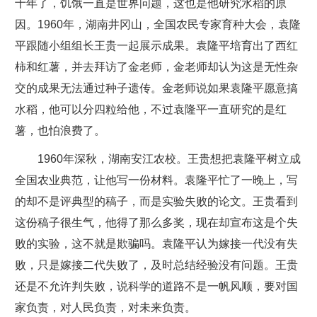
十年了，饥饿一直是世界问题，这也是他研究水稻的原
因。1960年，湖南井冈山，全国农民专家育种大会，袁隆
平跟随小组组长王贵一起展示成果。袁隆平培育出了西红
柿和红薯，并去拜访了金老师，金老师却认为这是无性杂
交的成果无法通过种子遗传。金老师说如果袁隆平愿意搞
水稻，他可以分四粒给他，不过袁隆平一直研究的是红
薯，也怕浪费了。
1960年深秋，湖南安江农校。王贵想把袁隆平树立成
全国农业典范，让他写一份材料。袁隆平忙了一晚上，写
的却不是评典型的稿子，而是实验失败的论文。王贵看到
这份稿子很生气，他得了那么多奖，现在却宣布这是个失
败的实验，这不就是欺骗吗。袁隆平认为嫁接一代没有失
败，只是嫁接二代失败了，及时总结经验没有问题。王贵
还是不允许判失败，说科学的道路不是一帆风顺，要对国
家负责，对人民负责，对未来负责。