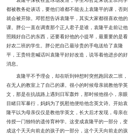
袁隆平深夜在篮球场发泄，学生邓哲走来说全班同学
都被教务处谈话，要他们谁都不能去上袁隆平的课，否则
就会被开除。邓哲想告诉袁隆平，其实大家都很喜欢他的
课。胖公一直在调查那个正人君子是谁，袁隆平走前让他
照顾好自己的东西，还要看好他的小提琴，最重要的是看
好农二班的学生。胖公把自己最珍贵的手电送给了袁隆
平，王贵特意喊话叫袁隆平好好改造，说等着他进步的好
消息。
袁隆平不予理会，却在听到钟想时突然跑回农二班，
在无人的教室上了自己的课。很小的时候母亲就教他学英
文，那是在抗战路上遇到日军轰炸，那时候他很小，亲眼
目睹日军暴行，妈妈为了抚慰他便给他念英文诗。开始袁
隆平以为母亲仅仅是教他学英文，长大后才发现，母亲在
传授一门独特的遗传育种学。这变成袁隆平的一部分，变
成这个天天向前走的孩子的一部分，这个天天向前走的孩