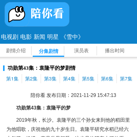
电视剧
电影
新闻
明星
《雪中》
剧情介绍
演员表
播出时间
分集剧情
功勋第43集：袁隆平的梦剧情
第1集
第2集
第3集
第4集
第5集
第6集
第7集
陪你看 发布日期：2021-11-29 15:47:13
功勋第43集：袁隆平的梦
2019年秋，长沙。袁隆平的三个孙女来到他的稻田里
为他唱歌，庆祝他的九十岁生日。袁隆平研究水稻已经六