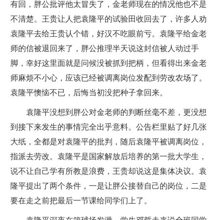
有回，胖公批评他太冒失了，金老师现在的情况他也不是
不清楚。王贵让人把袁隆平的试验田收回去了，许多人劝
袁隆平去给王贵认个错，好汉不吃眼前亏。袁隆平给金老
师的信被退回来了，胖公推理半天说这封信被人动过手
脚，幸好这里面就是问候没被抓到把柄，但看得出来金老
师麻烦不小心，应该已经被调离岗位发配到劳改农场了。
袁隆平懊恼不已，后悔当初没把种子拿回来。
袁隆平没想到胖公对金老师的判断丝毫不差，更没想
到接下来发生的事情完全出乎意料。公告栏里贴了好几张
大纸，全都是对袁隆平的批判，随后袁隆平被调离岗位，
指派去劳改。袁隆平是国家解放后培养的第一批大学生，
说不让自己学有所教是浪费，王贵却说这是集体决议。袁
隆平提出了两个条件，一是让胖公接替自己的岗位，二是
要在走之前把最后一节课给同学们上了。