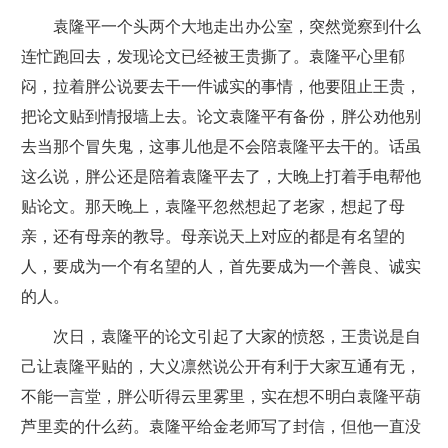
袁隆平一个头两个大地走出办公室，突然觉察到什么
连忙跑回去，发现论文已经被王贵撕了。袁隆平心里郁
闷，拉着胖公说要去干一件诚实的事情，他要阻止王贵，
把论文贴到情报墙上去。论文袁隆平有备份，胖公劝他别
去当那个冒失鬼，这事儿他是不会陪袁隆平去干的。话虽
这么说，胖公还是陪着袁隆平去了，大晚上打着手电帮他
贴论文。那天晚上，袁隆平忽然想起了老家，想起了母
亲，还有母亲的教导。母亲说天上对应的都是有名望的
人，要成为一个有名望的人，首先要成为一个善良、诚实
的人。
次日，袁隆平的论文引起了大家的愤怒，王贵说是自
己让袁隆平贴的，大义凛然说公开有利于大家互通有无，
不能一言堂，胖公听得云里雾里，实在想不明白袁隆平葫
芦里卖的什么药。袁隆平给金老师写了封信，但他一直没