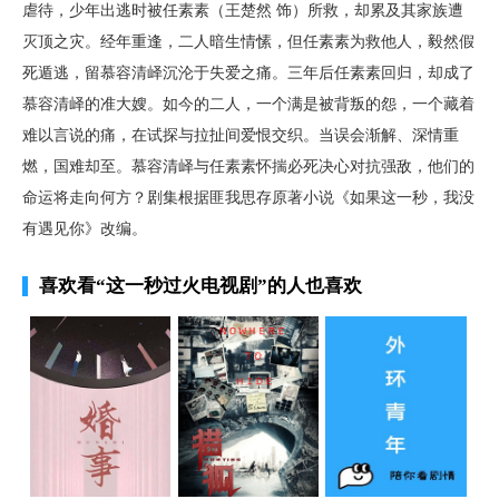
虐待，少年出逃时被任素素（王楚然 饰）所救，却累及其家族遭
灭顶之灾。经年重逢，二人暗生情愫，但任素素为救他人，毅然假
死遁逃，留慕容清峄沉沦于失爱之痛。三年后任素素回归，却成了
慕容清峄的准大嫂。如今的二人，一个满是被背叛的怨，一个藏着
难以言说的痛，在试探与拉扯间爱恨交织。当误会渐解、深情重
燃，国难却至。慕容清峄与任素素怀揣必死决心对抗强敌，他们的
命运将走向何方？剧集根据匪我思存原著小说《如果这一秒，我没
有遇见你》改编。
喜欢看
“这一秒过火电视剧”
的人也喜欢