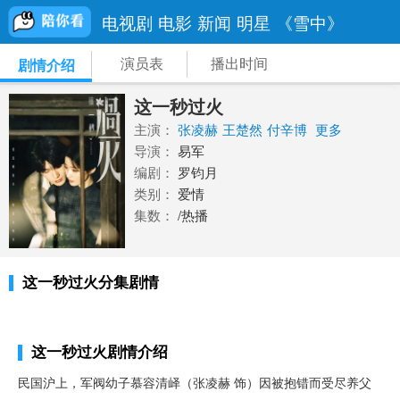
电视剧
电影
新闻
明星
《雪中》
演员表
播出时间
剧情介绍
这一秒过火
主演：
张凌赫
王楚然
付辛博
更多
导演：
易军
编剧：
罗钧月
类别：
爱情
集数：
/热播
这一秒过火分集剧情
这一秒过火剧情介绍
民国沪上，军阀幼子慕容清峄（张凌赫 饰）因被抱错而受尽养父