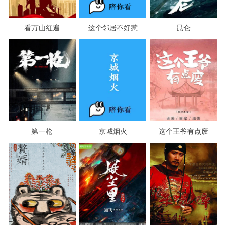
看万山红遍
这个邻居不好惹
昆仑
第一枪
京城烟火
这个王爷有点废