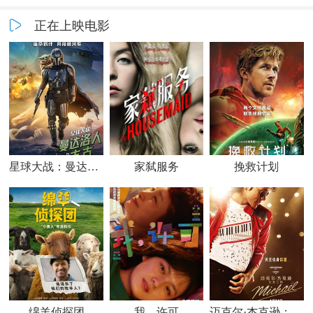
正在上映电影
星球大战：曼达洛人与古古
家弑服务
挽救计划
绵羊侦探团
我，许可
迈克尔·杰克逊：巨星之路