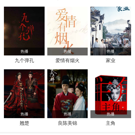
热播
热播
热播
九个弹孔
爱情有烟火
家业
热播
热播
热播
翘楚
良陈美锦
主角