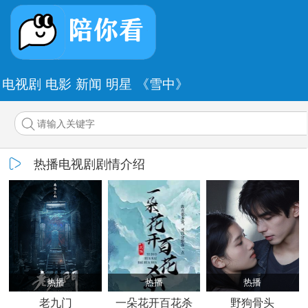
电视剧
电影
新闻
明星
《雪中》
热播电视剧剧情介绍
热播
热播
热播
老九门
一朵花开百花杀
野狗骨头