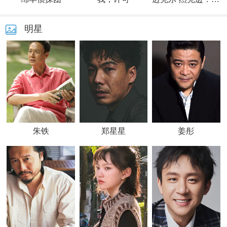
明星
朱铁
郑星星
姜彤