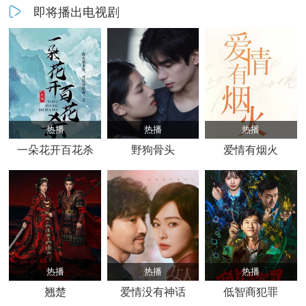
即将播出电视剧
热播
热播
热播
一朵花开百花杀
野狗骨头
爱情有烟火
热播
热播
热播
翘楚
爱情没有神话
低智商犯罪