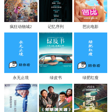
疯狂动物城2
记忆序列
芭比电影
永无止境
绿皮书
绿肥红瘦