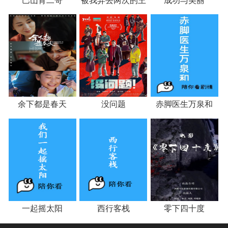
巴山背二哥
被我弄丢两次的王
成功与美丽
斤斤
余下都是春天
没问题
赤脚医生万泉和
一起摇太阳
西行客栈
零下四十度