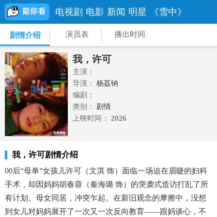
电视剧
电影
新闻
明星
《雪中》
演员表
播出时间
剧情介绍
我，许可
主演：
导演：
杨荔钠
编剧：
类别：
剧情
上映时间：
2026
我，许可剧情介绍
00后“母单”女孩儿许可（文淇 饰）面临一场迫在眉睫的妇科
手术，却因妈妈胡春蓉（秦海璐 饰）的突袭式造访打乱了所
有计划。母女同居，冲突乍起。在新旧观念的摩擦中，没想
到女儿对妈妈展开了一次又一次反向教育——跟妈谈心，不