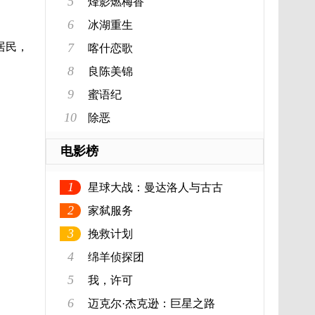
5
烽影燃梅香
6
冰湖重生
居民，
7
喀什恋歌
8
良陈美锦
9
蜜语纪
10
除恶
电影榜
1
星球大战：曼达洛人与古古
2
家弑服务
3
挽救计划
4
绵羊侦探团
5
我，许可
6
迈克尔·杰克逊：巨星之路