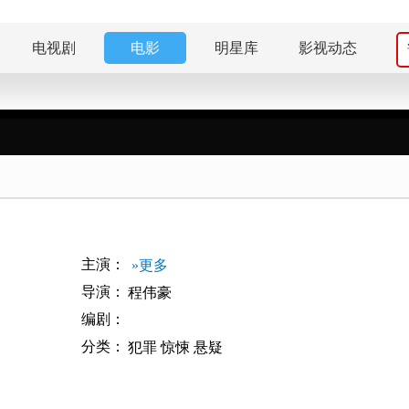
电视剧
电影
明星库
影视动态
主演：
»更多
导演：
程伟豪
编剧：
分类：
犯罪
惊悚
悬疑