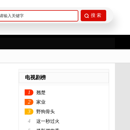
电视剧榜
1
翘楚
2
家业
3
野狗骨头
4
这一秒过火