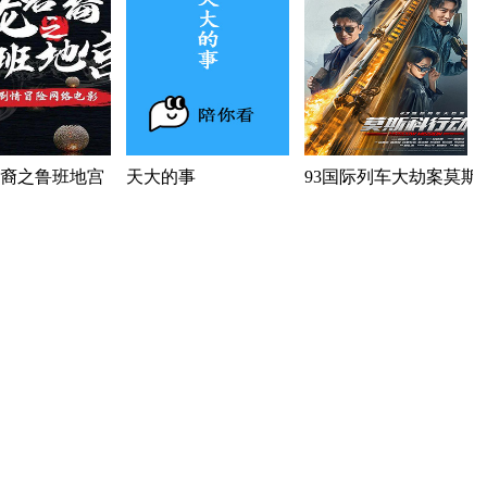
裔之鲁班地宫
天大的事
93国际列车大劫案莫斯