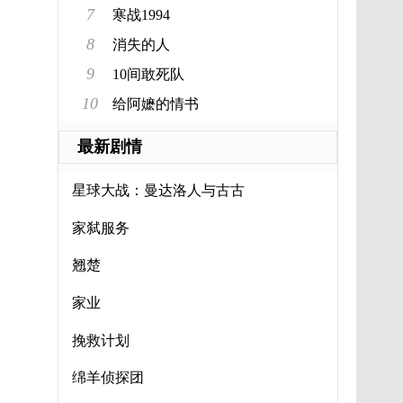
7
寒战1994
8
消失的人
9
10间敢死队
10
给阿嬷的情书
最新剧情
科行动
星球大战：曼达洛人与古古
家弑服务
翘楚
家业
挽救计划
绵羊侦探团