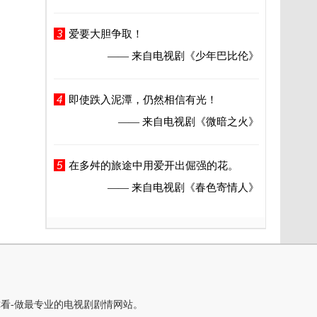
3
爱要大胆争取！
—— 来自电视剧
《少年巴比伦》
4
即使跌入泥潭，仍然相信有光！
—— 来自电视剧
《微暗之火》
5
在多舛的旅途中用爱开出倔强的花。
—— 来自电视剧
《春色寄情人》
你看-做最专业的电视剧剧情网站。