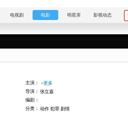
电视剧
电影
明星库
影视动态
主演：
»更多
导演：
张立嘉
编剧：
分类：
动作
犯罪
剧情