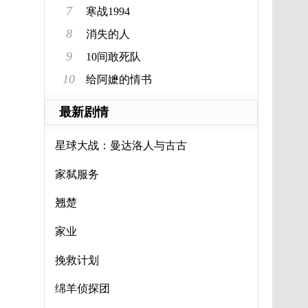
7
寒战1994
8
消失的人
9
10间敢死队
10
给阿嬷的情书
最新剧情
星球大战：曼达洛人与古古
家弑服务
翘楚
家业
挽救计划
绵羊侦探团