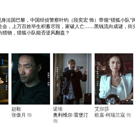
现身法国巴黎，中国经侦警察叶钧（段奕宏 饰）带领“猎狐小队”
社会，上万百姓毕生积蓄尽毁，家破人亡……黑钱流向成谜，街
为猎物，猎狐小队能否逆风翻盘？
赵毅
诺埃
艾尔莎
张傲月
饰
奥利维尔·雷堡汀
欧嘉·柯瑞兰寇
饰
饰