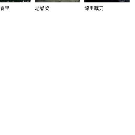
春里
老脊梁
绵里藏刀