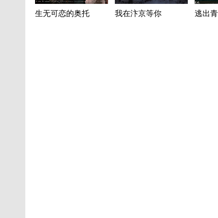
生无可恋的奥托
我在汴京等你
逃出青