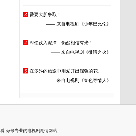
3
爱要大胆争取！
—— 来自电视剧
《少年巴比伦》
4
即使跌入泥潭，仍然相信有光！
—— 来自电视剧
《微暗之火》
5
在多舛的旅途中用爱开出倔强的花。
—— 来自电视剧
《春色寄情人》
你看-做最专业的电视剧剧情网站。