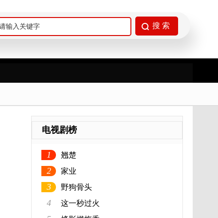
电视剧榜
1
翘楚
2
家业
3
野狗骨头
4
这一秒过火