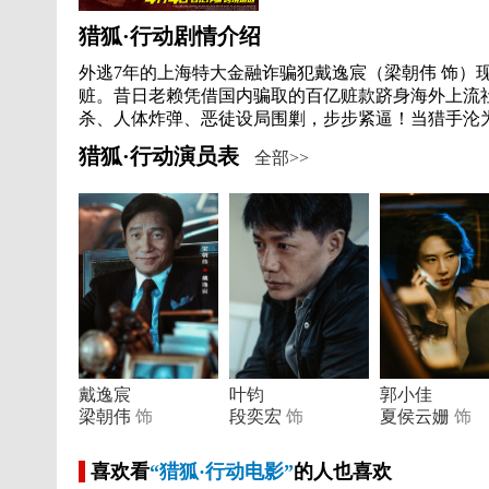
猎狐·行动剧情介绍
外逃7年的上海特大金融诈骗犯戴逸宸（梁朝伟 饰）
赃。昔日老赖凭借国内骗取的百亿赃款跻身海外上流
杀、人体炸弹、恶徒设局围剿，步步紧逼！当猎手沦
猎狐·行动演员表
全部>>
戴逸宸
叶钧
郭小佳
梁朝伟
饰
段奕宏
饰
夏侯云姗
饰
喜欢看
“猎狐·行动电影”
的人也喜欢