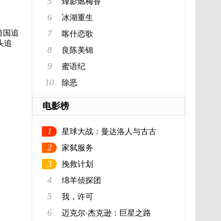
5
烽影燃梅香
6
冰湖重生
跨国追
7
喀什恋歌
头追
8
良陈美锦
9
蜜语纪
10
除恶
电影榜
1
星球大战：曼达洛人与古古
2
家弑服务
3
挽救计划
4
绵羊侦探团
5
我，许可
6
迈克尔·杰克逊：巨星之路