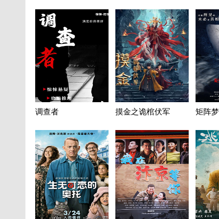
调查者
摸金之诡棺伏军
矩阵梦