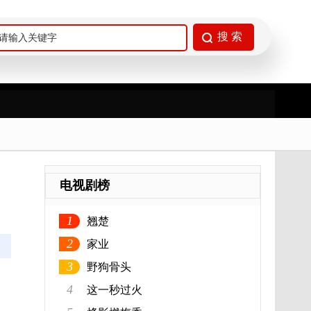
电视剧榜
1
翘楚
2
家业
3
野狗骨头
4
这一秒过火