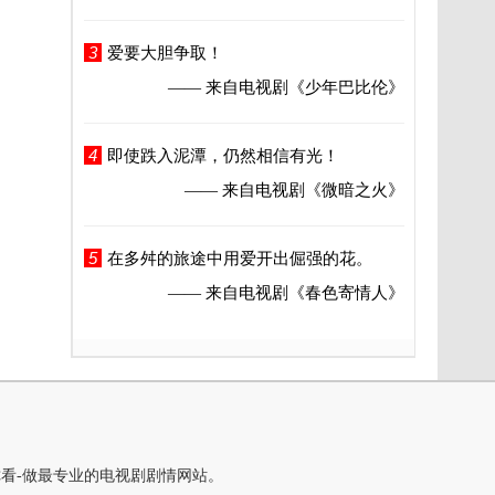
3
爱要大胆争取！
—— 来自电视剧
《少年巴比伦》
4
即使跌入泥潭，仍然相信有光！
—— 来自电视剧
《微暗之火》
5
在多舛的旅途中用爱开出倔强的花。
—— 来自电视剧
《春色寄情人》
你看-做最专业的电视剧剧情网站。