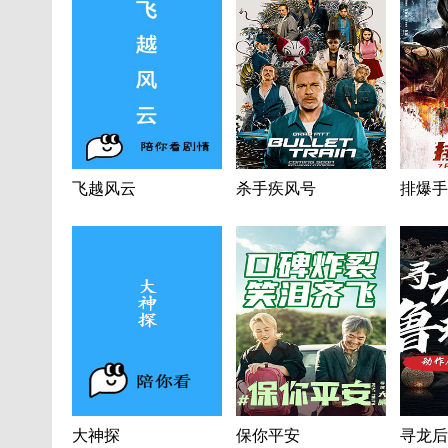
飞越风云
杀手疾风号
排爆手
大神探
保你平安
寻龙后