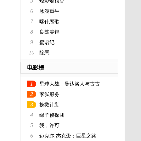
5
烽影燃梅香
6
冰湖重生
7
喀什恋歌
8
良陈美锦
9
蜜语纪
10
除恶
电影榜
1
星球大战：曼达洛人与古古
2
家弑服务
3
挽救计划
4
绵羊侦探团
5
我，许可
6
迈克尔·杰克逊：巨星之路
科行动