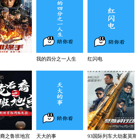
我的四分之一人生
红闪电
裔之鲁班地宫
天大的事
93国际列车大劫案莫斯