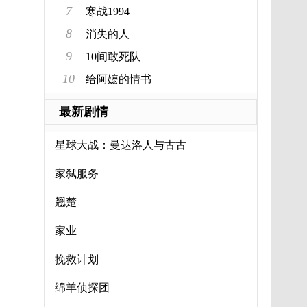
7
寒战1994
8
消失的人
9
10间敢死队
10
给阿嬷的情书
最新剧情
星球大战：曼达洛人与古古
家弑服务
翘楚
家业
挽救计划
绵羊侦探团