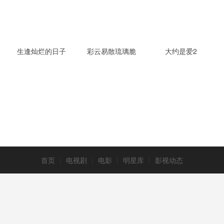
生逢灿烂的日子
彩云易散琉璃脆
大约是爱2
首页
|
电视剧
|
电影
|
明星库
|
影视动态