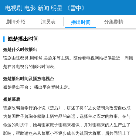
电视剧
电影
新闻
明星
《雪中》
剧情介绍
演员表
分集剧情
播出时间
翘楚播出时间
翘楚什么时候播出
该剧由陈都灵,周翊然,吴施乐等主演。陪你看电视网站提供最近一周翘
楚在各电视台的播出时间表。
翘楚播出时间及播放电视台
翘楚播出平台： 播出平台暂时未定。
翘楚幕后
该剧改编自希行的小说《楚后》，讲述了将军之女楚朝为改变自己成
为楚国世子萧珣夺权路上牺牲品的命运，选择主动应对的故事。在与
命运的对抗中，她与谢家庶子谢燕来相识，并对谢燕来的人生产生了
影响，帮助谢燕来从禁军小卒逐步成长为镇国大将军，后共同阻止了