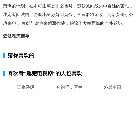
萧珣的计划。在本可逃离是非之地时，楚朝见到战火中百姓的苦难，
决定返回城内，协助小皇孙萧羽为帝，直至萧羽亲政。此后萧珣引外
敌来犯 。楚朝与谢燕来领军作战，解除了大楚面临的内外威胁。
翘楚相关推荐
猜你喜欢的
喜欢看
“翘楚电视剧”
的人也喜欢
三泉溪暖
奔跑吧，医生
盛唐南诏