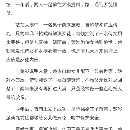
愫，一年后，两人一起前往大漠提婚，路上遇到歹徒埋
伏。
茫茫大漠中，一名男子前来施救，自称楚岑侍卫傅
九，只简单几下招式就解决歹徒，首领控制了一名侍女用
来要挟，但傅九直接一箭两命，萧洵为侍女感到惋惜，楚
朝却发现侍女和歹徒衣着一致，也是前几天才来到府上，
应该是歹徒内应。
向楚岑说明来意，楚岑自称女儿配不上显赫世家，绝
对不答应，楚朝却铁了心要跟随萧洵，不顾父亲反对返回
楚都，两年来没有再回过大漠，只是经常做一些点心托人
带给父亲。
两年后，霄南王立下战功，皇帝赐婚其子萧洵，楚岑
派傅九前往都城给女儿做嫁妆，暗中保护安全。
新婚之夜，叛军攻城，传闻三皇子带兵谋害太子，楚