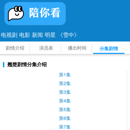
电视剧
电影
新闻
明星
《雪中》
剧情介绍
演员表
播出时间
分集剧情
翘楚剧情分集介绍
第1集
第2集
第3集
第4集
第5集
第6集
第7集