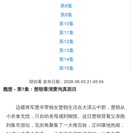
第8集
第9集
第10集
第11集
第12集
第13集
第14集
第15集
陪你看 发布日期：2026-06-03 21:45:04
翘楚 - 第1集：楚朝看清萧洵真面目
边疆将军楚岑带独女楚朝生活在大漠云中郡，楚朝从
小衣食无忧，只自幼丧母感到惋惜。这日楚朝背着父亲跑
到集市游玩，见街角聚集了一大堆百姓，正叫嚷地热闹，