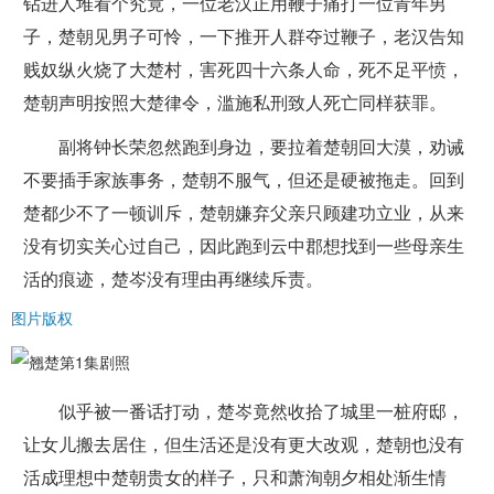
钻进人堆看个究竟，一位老汉正用鞭子痛打一位青年男
子，楚朝见男子可怜，一下推开人群夺过鞭子，老汉告知
贱奴纵火烧了大楚村，害死四十六条人命，死不足平愤，
楚朝声明按照大楚律令，滥施私刑致人死亡同样获罪。
副将钟长荣忽然跑到身边，要拉着楚朝回大漠，劝诫
不要插手家族事务，楚朝不服气，但还是硬被拖走。回到
楚都少不了一顿训斥，楚朝嫌弃父亲只顾建功立业，从来
没有切实关心过自己，因此跑到云中郡想找到一些母亲生
活的痕迹，楚岑没有理由再继续斥责。
图片版权
似乎被一番话打动，楚岑竟然收拾了城里一桩府邸，
让女儿搬去居住，但生活还是没有更大改观，楚朝也没有
活成理想中楚朝贵女的样子，只和萧洵朝夕相处渐生情