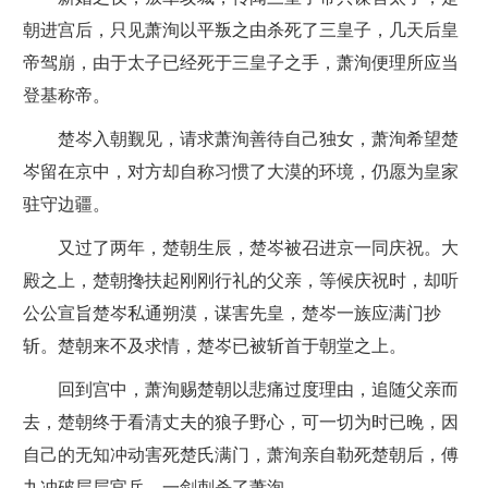
朝进宫后，只见萧洵以平叛之由杀死了三皇子，几天后皇
帝驾崩，由于太子已经死于三皇子之手，萧洵便理所应当
登基称帝。
楚岑入朝觐见，请求萧洵善待自己独女，萧洵希望楚
岑留在京中，对方却自称习惯了大漠的环境，仍愿为皇家
驻守边疆。
又过了两年，楚朝生辰，楚岑被召进京一同庆祝。大
殿之上，楚朝搀扶起刚刚行礼的父亲，等候庆祝时，却听
公公宣旨楚岑私通朔漠，谋害先皇，楚岑一族应满门抄
斩。楚朝来不及求情，楚岑已被斩首于朝堂之上。
回到宫中，萧洵赐楚朝以悲痛过度理由，追随父亲而
去，楚朝终于看清丈夫的狼子野心，可一切为时已晚，因
自己的无知冲动害死楚氏满门，萧洵亲自勒死楚朝后，傅
九冲破层层官兵，一剑刺杀了萧洵。