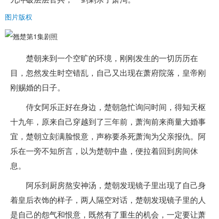
图片版权
楚朝来到一个空旷的环境，刚刚发生的一切历历在
目，忽然发生时空错乱，自己又出现在萧府院落，皇帝刚
刚赐婚的日子。
侍女阿乐正好在身边，楚朝急忙询问时间，得知天枢
十九年，原来自己穿越到了三年前，萧洵前来商量大婚事
宜，楚朝立刻满脸恨意，声称要杀死萧洵为父亲报仇。阿
乐在一旁不知所言，以为楚朝中蛊，便拉着回到房间休
息。
阿乐到厨房熬安神汤，楚朝发现镜子里出现了自己身
着皇后衣饰的样子，两人隔空对话，楚朝发现镜子里的人
是自己的怨气和恨意，既然有了重生的机会，一定要让萧