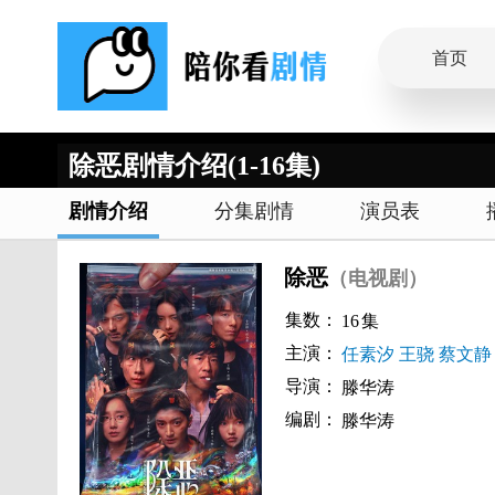
首页
除恶剧情介绍(1-16集)
剧情介绍
分集剧情
演员表
除恶
（电视剧）
集数：
16
集
主演：
任素汐
王骁
蔡文静
导演：
滕华涛
编剧：
滕华涛