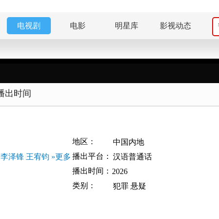
电视剧
电影
明星库
影视动态
播出时间
地区：
中国内地
播出平台：
李泽锋
王宥钧
»更多
汉语普通话
播出时间：
2026
类别：
犯罪
悬疑