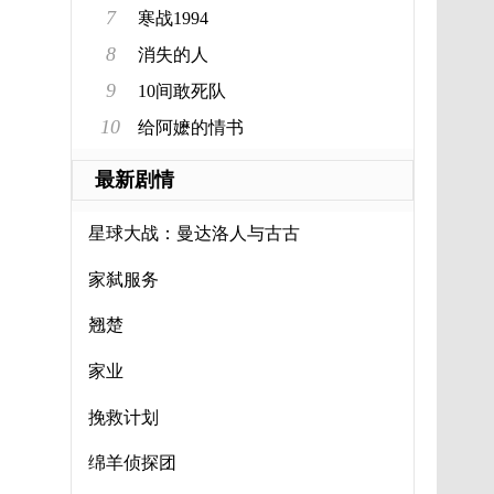
7
寒战1994
8
消失的人
9
10间敢死队
10
给阿嬷的情书
最新剧情
星球大战：曼达洛人与古古
家弑服务
翘楚
家业
挽救计划
绵羊侦探团