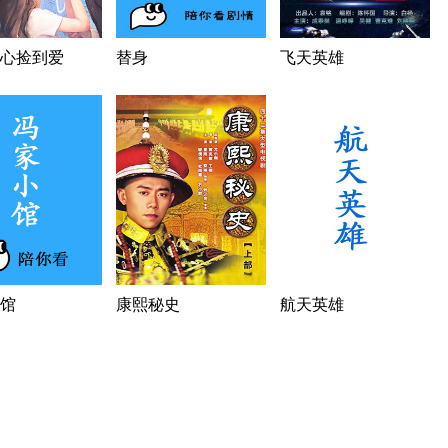
心捡到爱
替身
飞天英雄
馆
康熙秘史
航天英雄