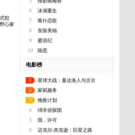
5
烽影燃梅香
6
冰湖重生
式犯
7
喀什恋歌
野心家
8
良陈美锦
9
蜜语纪
10
除恶
电影榜
1
星球大战：曼达洛人与古古
2
家弑服务
3
挽救计划
4
绵羊侦探团
5
我，许可
6
迈克尔·杰克逊：巨星之路