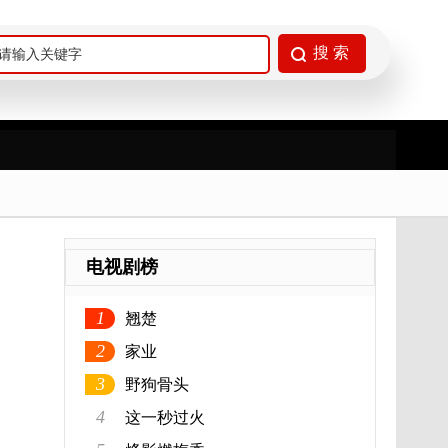
电视剧榜
1
翘楚
2
家业
3
野狗骨头
4
这一秒过火