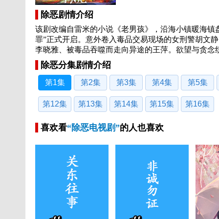
除恶剧情介绍
该剧改编自雷米的小说《老男孩》，沿海小镇暖海镇
罪”正式开启。意外卷入毒品交易现场的女刑警胡文
李晓雅、被毒品吞噬而走向异途的王萍。欲望与贪念
除恶分集剧情介绍
第1集
第2集
第3集
第4集
第5集
第12集
第13集
第14集
第15集
第16集
喜欢看
“除恶电视剧”
的人也喜欢