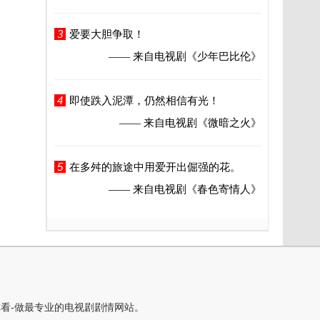
3
爱要大胆争取！
—— 来自电视剧
《少年巴比伦》
4
即使跌入泥潭，仍然相信有光！
—— 来自电视剧
《微暗之火》
5
在多舛的旅途中用爱开出倔强的花。
—— 来自电视剧
《春色寄情人》
你看-做最专业的电视剧剧情网站。