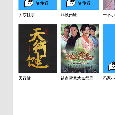
关东往事
非诚勿证
一不小
天行健
错点鸳鸯戏点鸳鸯
冯家小