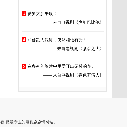
3
爱要大胆争取！
—— 来自电视剧
《少年巴比伦》
4
即使跌入泥潭，仍然相信有光！
—— 来自电视剧
《微暗之火》
5
在多舛的旅途中用爱开出倔强的花。
—— 来自电视剧
《春色寄情人》
你看-做最专业的电视剧剧情网站。