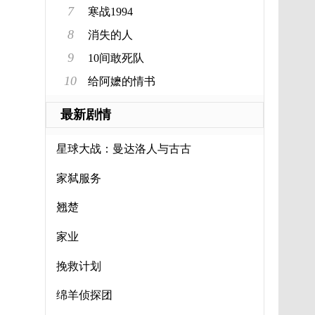
7
寒战1994
8
消失的人
9
10间敢死队
10
给阿嬷的情书
最新剧情
星球大战：曼达洛人与古古
家弑服务
翘楚
家业
挽救计划
绵羊侦探团