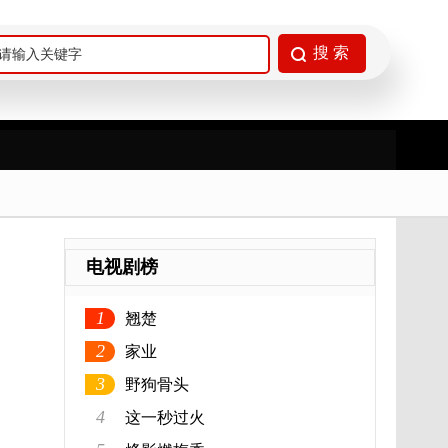
电视剧榜
1
翘楚
2
家业
3
野狗骨头
4
这一秒过火