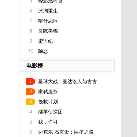
5
烽影燃梅香
6
冰湖重生
7
喀什恋歌
8
良陈美锦
9
蜜语纪
10
除恶
电影榜
1
星球大战：曼达洛人与古古
2
家弑服务
3
挽救计划
4
绵羊侦探团
5
我，许可
6
迈克尔·杰克逊：巨星之路