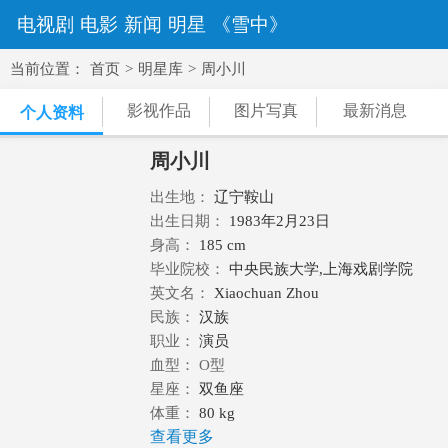
电视剧
电影
新闻
明星
《雪中》
当前位置：
首页
>
明星库
>
周小川
影视作品
图片写真
最新消息
个人资料
周小川
出生地：
辽宁鞍山
出生日期：
1983年2月23日
身高：
185 cm
毕业院校：
中央民族大学,上海戏剧学院
英文名：
Xiaochuan Zhou
民族：
汉族
职业：
演员
血型： O型
星座：
双鱼座
体重：
80 kg
查看更多