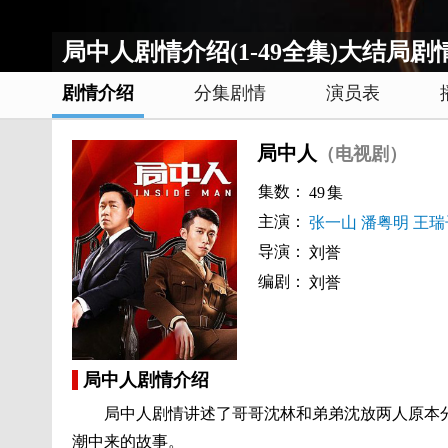
局中人剧情介绍(1-49全集)大结局剧
剧情介绍
分集剧情
演员表
局中人
（电视剧）
集数：
49
集
主演：
张一山
潘粤明
王瑞
导演：
刘誉
编剧：
刘誉
局中人剧情介绍
局中人剧情讲述了哥哥沈林和弟弟沈放两人原本分
潮中来的故事。