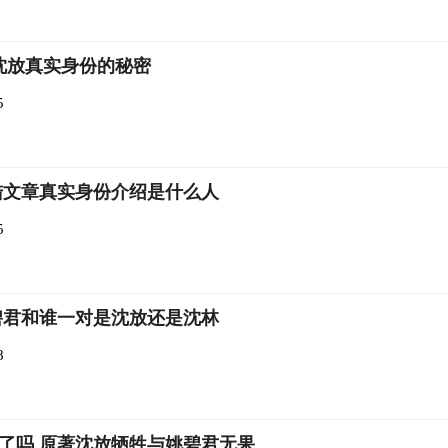
沈放真实身份的秘密
5
陆文章真实身份介绍是什么人
5
碧君和谁一对是沈放还是沈林
8
了吗 原著沈放牺牲与姚碧君无果