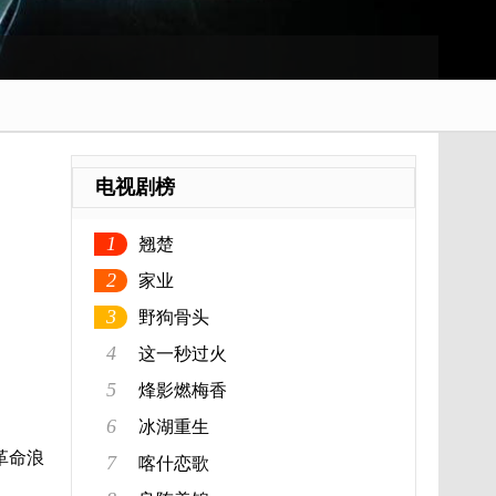
电视剧榜
1
翘楚
2
家业
3
野狗骨头
4
这一秒过火
5
烽影燃梅香
6
冰湖重生
革命浪
7
喀什恋歌