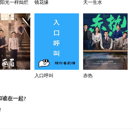
阳光一样灿烂
镜花缘
天一生水
入口呼叫
赤热
和谁在一起?
2