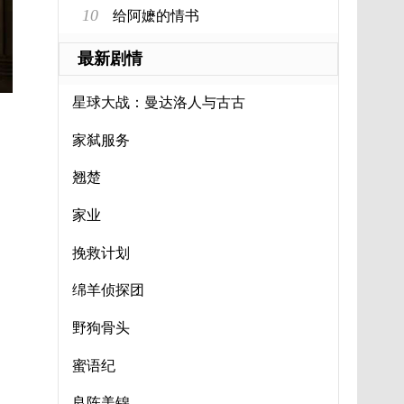
10
给阿嬷的情书
最新剧情
星球大战：曼达洛人与古古
家弑服务
翘楚
家业
挽救计划
绵羊侦探团
野狗骨头
蜜语纪
良陈美锦