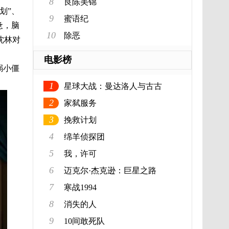
8
良陈美锦
划”、
9
蜜语纪
惫，脑
10
除恶
沈林对
电影榜
溺小僵
1
星球大战：曼达洛人与古古
2
家弑服务
3
挽救计划
4
绵羊侦探团
5
我，许可
6
迈克尔·杰克逊：巨星之路
7
寒战1994
8
消失的人
9
10间敢死队