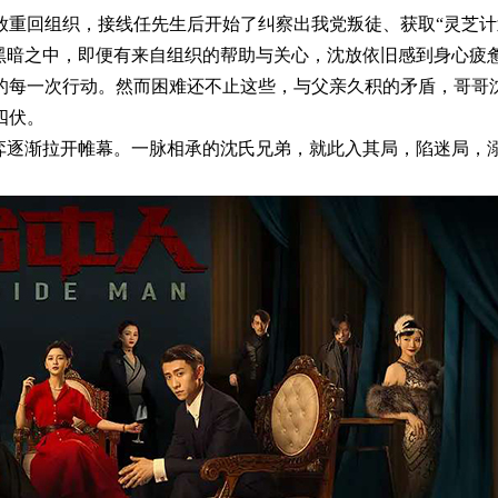
放重回组织，接线任先生后开始了纠察出我党叛徒、获取“灵芝计
在黑暗之中，即便有来自组织的帮助与关心，沈放依旧感到身心疲
的每一次行动。然而困难还不止这些，与父亲久积的矛盾，哥哥
四伏。
逐渐拉开帷幕。一脉相承的沈氏兄弟，就此入其局，陷迷局，