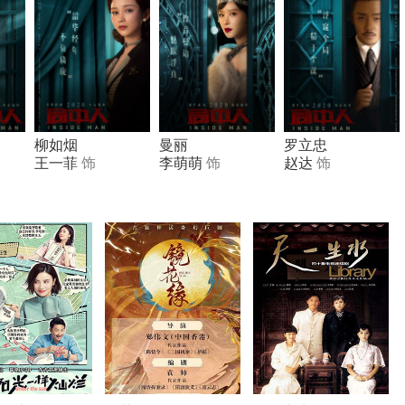
柳如烟
曼丽
罗立忠
王一菲
饰
李萌萌
饰
赵达
饰