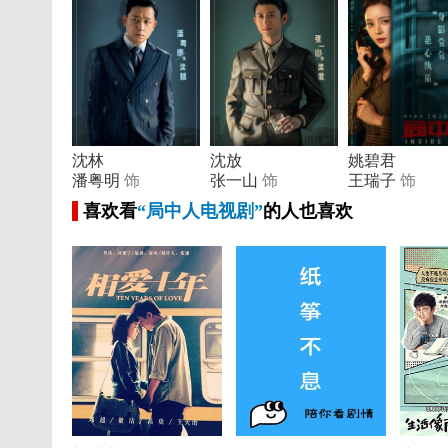
沈林
沈放
姚碧君
潘粤明
饰
张一山
饰
王瑞子
饰
喜欢看
“局中人电视剧”
的人也喜欢