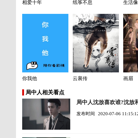
相爱十年
纸筝不息
生活像
你我他
云襄传
画眉
局中人相关看点
局中人沈放喜欢谁?沈放
发布时间
2020-07-06 11:15:1