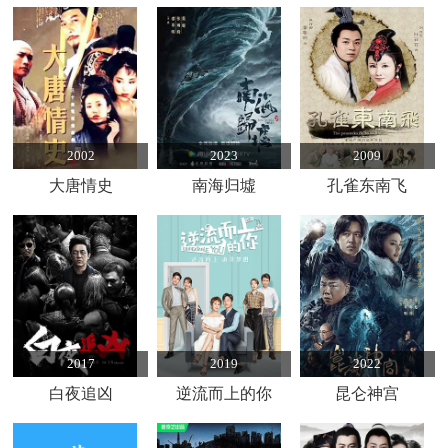
2002
2023
2009
大唐情史
南海归墟
孔雀东南飞
2017
2019
2022
白夜追凶
逆流而上的你
昆仑神宫