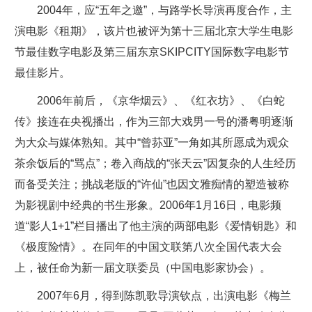
2004年，应“五年之邀”，与路学长导演再度合作，主
演电影《租期》，该片也被评为第十三届北京大学生电影
节最佳数字电影及第三届东京SKIPCITY国际数字电影节
最佳影片。
2006年前后，《京华烟云》、《红衣坊》、《白蛇
传》接连在央视播出，作为三部大戏男一号的潘粤明逐渐
为大众与媒体熟知。其中“曾荪亚”一角如其所愿成为观众
茶余饭后的“骂点”；卷入商战的“张天云”因复杂的人生经历
而备受关注；挑战老版的“许仙”也因文雅痴情的塑造被称
为影视剧中经典的书生形象。2006年1月16日，电影频
道“影人1+1”栏目播出了他主演的两部电影《爱情钥匙》和
《极度险情》。在同年的中国文联第八次全国代表大会
上，被任命为新一届文联委员（中国电影家协会）。
2007年6月，得到陈凯歌导演钦点，出演电影《梅兰