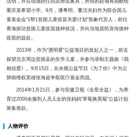
活动，并在现场担任拍卖师卖家具，所得的款项将捐献给
重庆某希望小学。9月，潘粤明、董洁夫妇作为联合国儿
童基金会“1帮1贫困儿童疫苗关爱计划”形象代言人，前往
青海探访贫困儿童疫苗接种状况，并向当地居民宣传接种
疫苗的益处。
2013年，作为“透明爱”公益项目的发起人之一，前去
探望北京周边贫困县的失学儿童，并参与录制主题曲《我
相信爱》。9月15日，在央视公益节目《为了你》中为尘
肺病维权英雄张海超争取医疗基金而战。
2014年1月21日，参与安徽卫视《全星全益》，为养
育过2000余服刑人员儿女的张妈妈“草莓换黑莓”公益计划
筹集善款。
人物评价