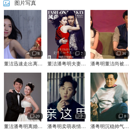
图片写真
8
7
36
董洁迅速走出离婚阴霾 与潘粤明恩爱写真曝光
董洁潘粤明夫妻暧昧写真晒幸福
潘粤明董洁尚被曝未离婚 七年情路大盘点
20
7
8
董洁潘粤明离婚前20个甜蜜瞬间
潘粤明卖萌表情包 潘粤明乖巧表情图片
潘粤明沉稳帅气时尚写真大片