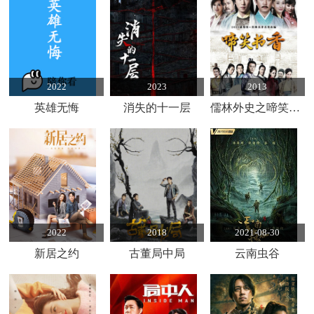
2022
2023
2013
英雄无悔
消失的十一层
儒林外史之啼笑书香
2022
2018
2021-08-30
新居之约
古董局中局
云南虫谷