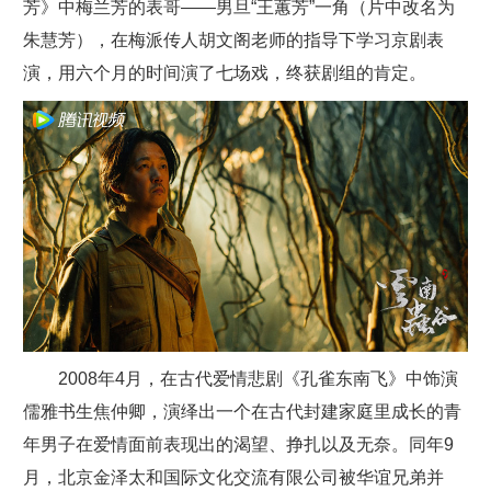
芳》中梅兰芳的表哥——男旦“王蕙芳”一角（片中改名为
朱慧芳），在梅派传人胡文阁老师的指导下学习京剧表
演，用六个月的时间演了七场戏，终获剧组的肯定。
2008年4月，在古代爱情悲剧《孔雀东南飞》中饰演
儒雅书生焦仲卿，演绎出一个在古代封建家庭里成长的青
年男子在爱情面前表现出的渴望、挣扎以及无奈。同年9
月，北京金泽太和国际文化交流有限公司被华谊兄弟并