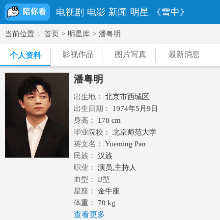
电视剧
电影
新闻
明星
《雪中》
当前位置：
首页
>
明星库
>
潘粤明
影视作品
图片写真
最新消息
个人资料
潘粤明
出生地：
北京市西城区
出生日期：
1974年5月9日
身高：
178 cm
毕业院校：
北京师范大学
英文名：
Yueming Pan
民族：
汉族
职业：
演员,主持人
血型： B型
星座：
金牛座
体重：
70 kg
查看更多