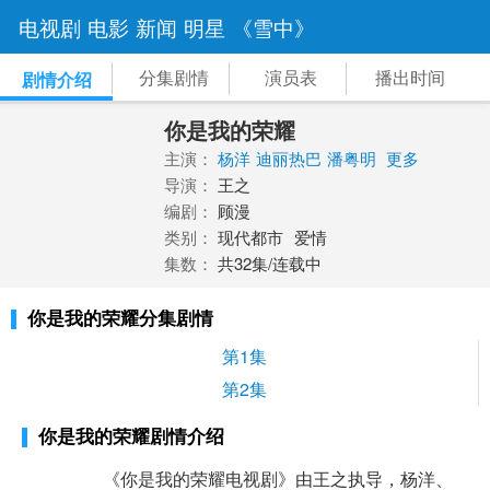
电视剧
电影
新闻
明星
《雪中》
分集剧情
演员表
播出时间
剧情介绍
你是我的荣耀
主演：
杨洋
迪丽热巴
潘粤明
更多
导演：
王之
编剧：
顾漫
类别：
现代都市
爱情
集数：
共32集/连载中
你是我的荣耀分集剧情
第1集
第2集
你是我的荣耀剧情介绍
《你是我的荣耀电视剧》由王之执导，杨洋、