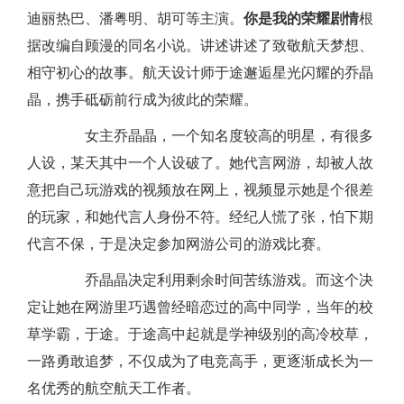
迪丽热巴、潘粤明、胡可等主演。
你是我的荣耀剧情
根
据改编自顾漫的同名小说。讲述讲述了致敬航天梦想、
相守初心的故事。航天设计师于途邂逅星光闪耀的乔晶
晶，携手砥砺前行成为彼此的荣耀。
女主乔晶晶，一个知名度较高的明星，有很多
人设，某天其中一个人设破了。她代言网游，却被人故
意把自己玩游戏的视频放在网上，视频显示她是个很差
的玩家，和她代言人身份不符。经纪人慌了张，怕下期
代言不保，于是决定参加网游公司的游戏比赛。
乔晶晶决定利用剩余时间苦练游戏。而这个决
定让她在网游里巧遇曾经暗恋过的高中同学，当年的校
草学霸，于途。于途高中起就是学神级别的高冷校草，
一路勇敢追梦，不仅成为了电竞高手，更逐渐成长为一
名优秀的航空航天工作者。