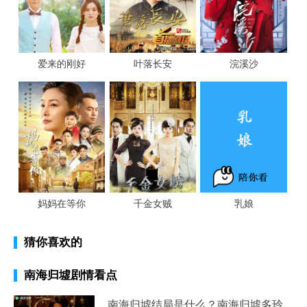
爱来的刚好
叶落长安
浣溪沙
妈妈在等你
千金女贼
乳娘
猜你喜欢的
南海归墟剧情看点
南海归墟结局是什么？南海归墟多玲