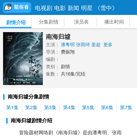
电视剧
电影
新闻
明星
《雪中》
分集剧情
演员表
播出时间
剧情介绍
南海归墟
主演：
潘粤明
张雨绮
姜超
更多
导演：
费振翔
编剧：
类别：
剧情
集数：
共16集/完结
南海归墟分集剧情
第1集
第2集
第3集
第4集
第5集
第6集
第7集
南海归墟剧情介绍
冒险题材网络剧《南海归墟》是由潘粤明、张雨