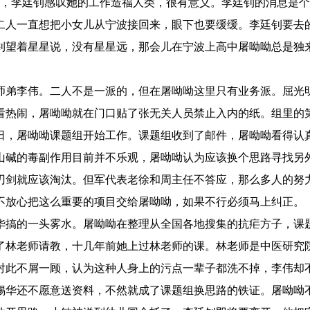
情，李廷钊感叹她的工作造福人类，很有意义。李廷钊的消息是
二人一直想把小女儿从宁波接回来，眼下也要缓缓。李廷钊要去
钊望着星星说，没有星星远，那会儿在宁波上高中屠呦呦总是独
师弟李伟。二人不是一派的，但在屠呦呦这里只有业务派。屈光
看热闹，屠呦呦就在门口贴了张无关人员禁止入内的纸。组里的
月6日，屠呦呦课题组开始工作。课题组收到了邮件，屠呦呦看得认
山碱的毒副作用目前并不乐观，屠呦呦认为应该换个思路寻找另
刃剑就应该淘汰。但军代表老徐和周主任不答应，那么多人的努
不放心把这么重要的项目交给屠呦呦，如果不行必须马上纠正。
华搞的一头雾水。屠呦呦在整理从全国各地搜集的抗疟方子，课
了林老师请教，十几年前她上过林老师的课。林老师是中医研究
对此不屑一顾，认为这种人身上的污点一辈子都洗不掉，李伟却
锡华还不愿意送资料，不然就成了课题组换思路的铁证。屠呦呦