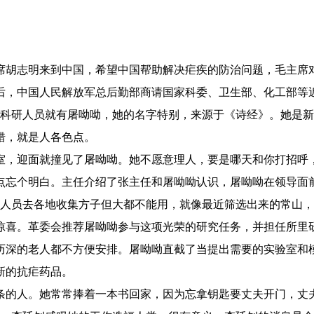
席胡志明来到中国，希望中国帮助解决疟疾的防治问题，毛主席
后，中国人民解放军总后勤部商请国家科委、卫生部、化工部等
的科研人员就有屠呦呦，她的名字特别，来源于《诗经》。她是
错，就是人各色点。
室，迎面就撞见了屠呦呦。她不愿意理人，要是哪天和你打招呼
点忘个明白。主任介绍了张主任和屠呦呦认识，屠呦呦在领导面
研人员去各地收集方子但大都不能用，就像最近筛选出来的常山
惊喜。革委会推荐屠呦呦参与这项光荣的研究任务，并担任所里
历深的老人都不方便安排。屠呦呦直截了当提出需要的实验室和
新的抗疟药品。
条的人。她常常捧着一本书回家，因为忘拿钥匙要丈夫开门，丈