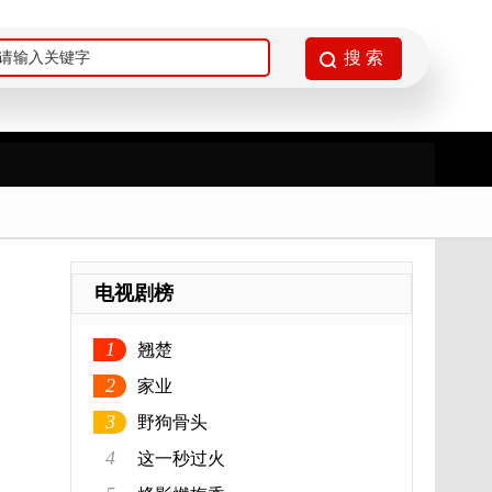
电视剧榜
1
翘楚
2
家业
3
野狗骨头
4
这一秒过火