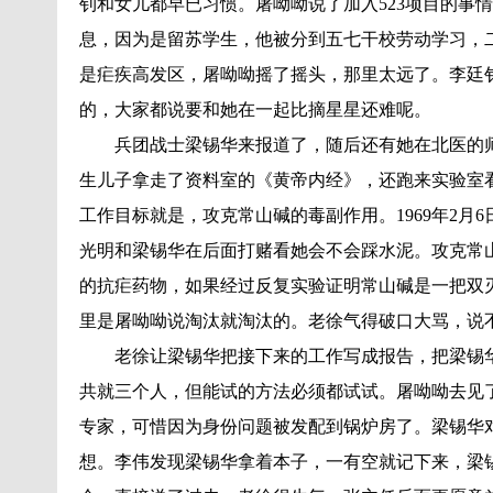
钊和女儿都早已习惯。屠呦呦说了加入523项目的事
息，因为是留苏学生，他被分到五七干校劳动学习，
是疟疾高发区，屠呦呦摇了摇头，那里太远了。李廷
的，大家都说要和她在一起比摘星星还难呢。
兵团战士梁锡华来报道了，随后还有她在北医的
生儿子拿走了资料室的《黄帝内经》，还跑来实验室
工作目标就是，攻克常山碱的毒副作用。1969年2
光明和梁锡华在后面打赌看她会不会踩水泥。攻克常
的抗疟药物，如果经过反复实验证明常山碱是一把双
里是屠呦呦说淘汰就淘汰的。老徐气得破口大骂，说
老徐让梁锡华把接下来的工作写成报告，把梁锡
共就三个人，但能试的方法必须都试试。屠呦呦去见
专家，可惜因为身份问题被发配到锅炉房了。梁锡华
想。李伟发现梁锡华拿着本子，一有空就记下来，梁