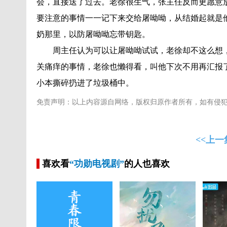
会，直接送了过去。老徐很生气，张主任反而更愿意
要注意的事情一一记下来交给屠呦呦，从结婚起就是
奶那里，以防屠呦呦忘带钥匙。
周主任认为可以让屠呦呦试试，老徐却不这么想
关痛痒的事情，老徐也懒得看，叫他下次不用再汇报
小本撕碎扔进了垃圾桶中。
免责声明：以上内容源自网络，版权归原作者所有，如有侵
<<上一
喜欢看
“功勋电视剧”
的人也喜欢