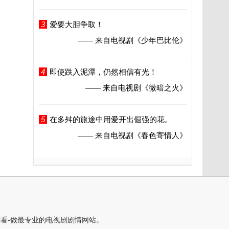
3
爱要大胆争取！
—— 来自电视剧
《少年巴比伦》
4
即使跌入泥潭，仍然相信有光！
—— 来自电视剧
《微暗之火》
5
在多舛的旅途中用爱开出倔强的花。
—— 来自电视剧
《春色寄情人》
你看-做最专业的电视剧剧情网站。