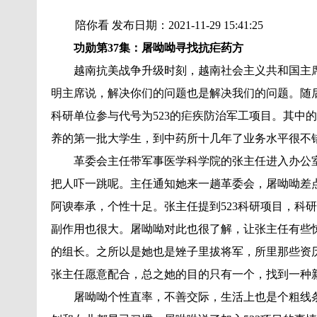
陪你看 发布日期：2021-11-29 15:41:25
功勋第37集：屠呦呦寻找抗疟药方
越南抗美战争升级时刻，越南社会主义共和国主
明主席说，解决你们的问题也是解决我们的问题。随
科研单位参与代号为523的疟疾防治军工项目。其中
养的第一批大学生，到中药所十几年了业务水平很不
革委会主任带军事医学科学院的张主任进入办公
把人吓一跳呢。主任通知她来一趟革委会，屠呦呦差
阿谀奉承，个性十足。张主任提到523科研项目，科
副作用也很大。屠呦呦对此也很了解，让张主任有些
的组长。之所以是她也是矬子里拔将军，所里那些资
张主任愿意配合，总之她的目的只有一个，找到一种
屠呦呦个性直率，不善交际，生活上也是个粗线