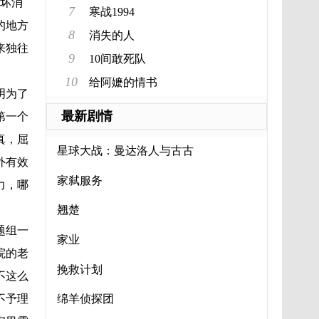
个坏消
7
寒战1994
的地方
8
消失的人
来独往
9
10间敢死队
10
给阿嬷的情书
明为了
最新剧情
第一个
真，屈
星球大战：曼达洛人与古古
外有效
家弑服务
力，哪
翘楚
题组一
家业
院的老
挽救计划
不这么
不予理
绵羊侦探团