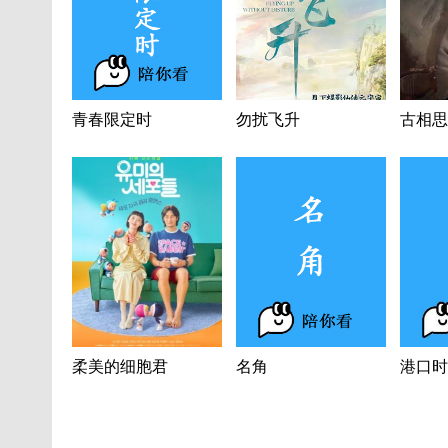
青春限定时
勿扰飞升
古相思
柔美的细胞君
名角
港口时