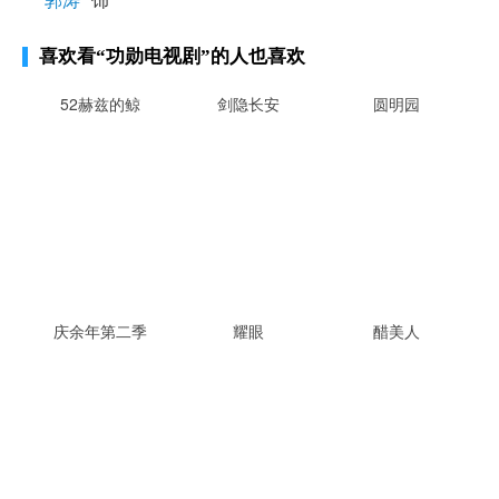
喜欢看
“功勋电视剧”
的人也喜欢
52赫兹的鲸
剑隐长安
圆明园
庆余年第二季
耀眼
醋美人