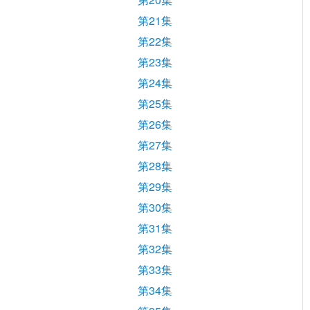
第21集
第22集
第23集
第24集
第25集
第26集
第27集
第28集
第29集
第30集
第31集
第32集
第33集
第34集