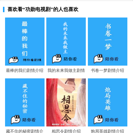
家依旧是两眼一抹黑。
喜欢看
“功勋电视剧”
的人也喜欢
黄旭华正头疼时，见到了黄燕妮捏的过家家玩具顿时
有了主意，二话不说往外冲。没想到赵达生已经做了个模
型出来，连忙让他做个设计图，用木头做个和核潜艇一模
一样的模型。然而这个提议遭到了强烈反对，有人认为如
果传出去太有损脸面了。黄旭华和严保国为此去找于所
长，于所长听到二百五十万的经费顿时急了，黄旭华和严
保国你一言我一语的，于所长才勉强答应。老彭他们的核
最棒的我们剧情介绍
我的未来我做主剧情
书卷一梦剧情介绍
动力组也来到了福禄岛，和黄旭华他们并肩作战。
介绍
微机室外，黄旭华和严保国、赵达生、宏元四人排着
队，争分夺秒地进行运算。大家都在争分夺秒地进行生
产，没想到结果超重一百八十四吨，几百号人埋头苦干结
果是这样的结果，黄旭华气得拍桌子吼。黄旭华第一次发
这么大的火，连严保国都吓了一跳。布娃娃下蛋了，黄海
藏不住的秘密剧情介
相思令剧情介绍
炮局英雄剧情介绍
妮和严海霞为了让它多下蛋给它吃大米，可这些大米是人