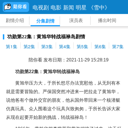
电视剧
电影
新闻
明星
《雪中》
剧情介绍
演员表
播出时间
分集剧情
功勋第22集：黄旭华转战福禄岛剧情
第1集
第2集
第3集
第4集
第5集
第6集
第7集
陪你看 发布日期：2021-11-29 15:28:19
功勋第22集：黄旭华转战福禄岛
黄旭华压力大，于所长想尽办法宽慰他，从无到有本
就是需要冒险的。严保国突然冲进来一把拉走了黄旭华，
说他爸有个做外交官的朋友，他从国外带回来一个核潜艇
仿真玩具。众人围着这个玩具兴致匆匆，于所长告诉大家
从现在起要开始新的挑战，转战福禄岛！