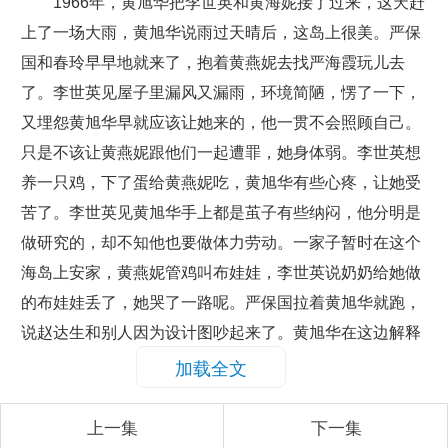
1966年，黄旭华把李世英和黄海妮接了过来，这天赶
上了一场大雨，黄旭华说雨过天晴后，这岛上很美。严保
国和春玲早早地就来了，抱着黄燕妮去找严海霞玩儿去
了。李世英见屋子里漏风又漏雨，环境简陋，愣了一下，
又埋怨黄旭华早就应该让她来的，他一贯不会照顾自己。
只是不该让黄燕妮跟他们一起遭罪，她身体弱。李世英想
养一只鸡，下了蛋给黄燕妮吃，黄旭华有些心疼，让她受
苦了。李世英见黄旭华手上都是茧子有些纳闷，他分明是
做研究的，却不知他也要做体力劳动。一家子暂时在这个
海岛上安家，黄燕妮管鸡叫布娃娃，李世英说奶奶给她做
的布娃娃丢了，她哭了一路呢。严保国拉着黄旭华就跑，
说赵达生和别人因为设计图吵起来了。黄旭华在这边解释
半天，又去另一边解释，赵达生提议做一个一笔一的模型
加载全文
又引起了群情激奋，哪儿来那么多钱啊！图纸虽然画出来
上一集
下一集
了，可是没有人见过核潜艇，谁也不知道应该怎么做，大