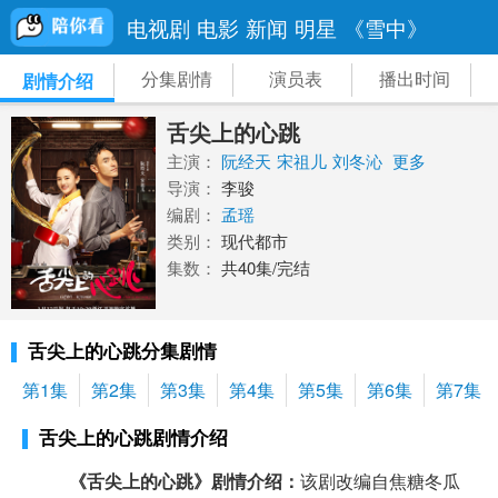
电视剧
电影
新闻
明星
《雪中》
分集剧情
演员表
播出时间
剧情介绍
舌尖上的心跳
主演：
阮经天
宋祖儿
刘冬沁
更多
导演：
李骏
编剧：
孟瑶
类别：
现代都市
集数：
共40集/完结
舌尖上的心跳分集剧情
第1集
第2集
第3集
第4集
第5集
第6集
第7集
舌尖上的心跳剧情介绍
《舌尖上的心跳》剧情介绍：
该剧改编自焦糖冬瓜