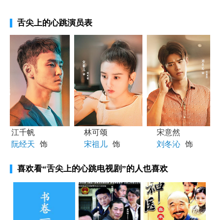
舌尖上的心跳演员表
江千帆
林可颂
宋意然
阮经天
饰
宋祖儿
饰
刘冬沁
饰
喜欢看
“舌尖上的心跳电视剧”
的人也喜欢