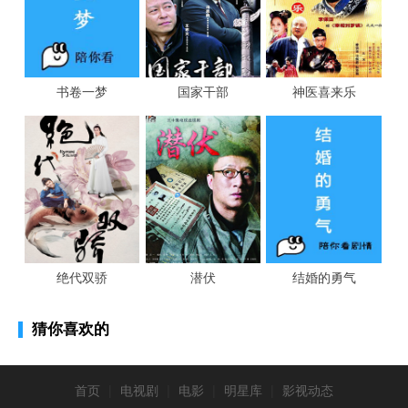
书卷一梦
国家干部
神医喜来乐
绝代双骄
潜伏
结婚的勇气
猜你喜欢的
首页
|
电视剧
|
电影
|
明星库
|
影视动态