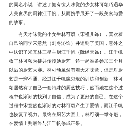
的同名小说，讲述了拥有惊人味觉的少女林可颂巧遇华
人美食界的厨神江千帆，从而携手展开了一段美食与爱
的故事。
有天才味觉的小女生林可颂（宋祖儿饰），喜欢着
自己的同学宋意然（刘冬沁饰）并追到了美国，意外之
中认识了米其林三星主厨江千帆（阮经天饰）。江千帆
收了林可颂为徒并传授她厨艺，还一起准备参加三个月
以后的厨艺大赛。林可颂虽然有着天才味觉，但是对厨
艺是一窍不通。经过江千帆魔鬼般的训练和创新，林可
颂居然有了自己一套特殊的厨艺技巧，然而她在这个过
程中也渐渐的找到了自信，成为了更好的自己。在这个
过程中宋意然也渐渐的对林可颂产生了爱情，而江千帆
也恢复了视力。最终在厨艺大赛上，林可颂一举夺魁，
在爱情上则最终与江千帆修成正果。