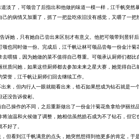
道淡了，可颂尝了后指出和他做的味道一模一样，江千帆突然
自己的病情又加重了，抓了一把盐吃依旧没有感觉，又嚼了一把
告诉她，只有她自己尝出来区别才有意义。他把可颂带到昱轩后
可颂也同时做一份。完成后，江千帆让林可颂品尝每一份金汁菊
拿去喂猫，因为她做的菜不值得自己尊重。可颂承认厨师们都比
丽丝质问她，如果这些厨师都去参加未来之星大赛，她觉得自己
的荣誉，江千帆让厨师们回去继续工作。
出来，但内行人一眼就能看出来，锆石如果想成为钻石就是一
但还没告诉俊彬。
自己操作的不同，之后重新做出了一份金汁菊花鱼拿给伊丽丝
作将油温和火候做了调整，她相信虽然皓石成为不了钻石，但它
就不好了。
，但看到江千帆满意的点头，她突然想得到他更多的肯定，于