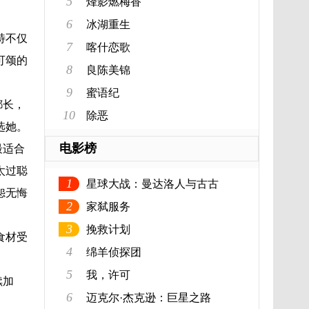
5
烽影燃梅香
6
冰湖重生
特不仅
7
喀什恋歌
可颂的
8
良陈美锦
9
蜜语纪
都长，
10
除恶
选她。
电影榜
最适合
太过聪
1
星球大战：曼达洛人与古古
怨无悔
2
家弑服务
3
挽救计划
食材受
4
绵羊侦探团
5
我，许可
续加
6
迈克尔·杰克逊：巨星之路