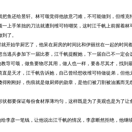
就把鱼还给昱轩。林可颂觉得他故意刁难，不可能做到，但维克
颂一上手笨拙的刀法就遭到维可特嘲笑，这时江千帆上前握着林
做到了。
就开始学厨艺了，他呆在厨房的时间比和伊丽丝在一起的时间
想当逃兵参加下一届比赛，江千帆提醒她，下一届自己不一定会
教导可颂，做鱼要物尽其用，做人也一样，要各尽其才，找到
简直是天才，江千帆告诉她，自己曾经想收维可特做徒弟，但他
傻得刚刚好，伤痕就是做厨师的勋章，是他们被刀割被油溅而无
状都要保证每份食材厚薄均匀，这样既是为了美观也是为了让
给李彦一笔钱，让他说出江千帆的情况，李彦断然拒绝，他继