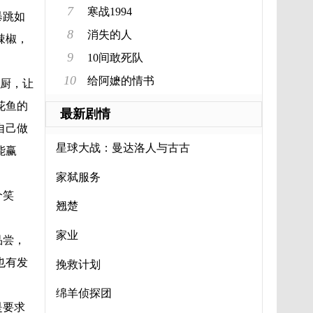
7
寒战1994
暴跳如
8
消失的人
辣椒，
9
10间敢死队
10
给阿嬷的情书
厨，让
花鱼的
最新剧情
自己做
星球大战：曼达洛人与古古
能赢
家弑服务
个笑
翘楚
家业
品尝，
也有发
挽救计划
绵羊侦探团
是要求