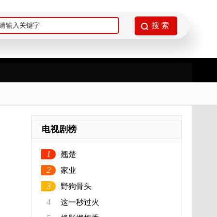
电视剧榜
1
翘楚
2
家业
3
野狗骨头
4
这一秒过火