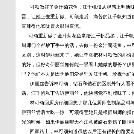
可颂做好了金汁菊花鱼，江千帆仅从观感上判断味
雷，让她上去重新做。可颂走后，痛苦的江千帆知道
直辣得他喉咙冒火眼泪直流。
可颂重新做了金汁菊花鱼拿给江千帆品鉴，江千帆
厨师们全都放下手中的活，去做一份金汁菊花鱼，林
区别，这时伊丽丝来了，她让李彦把林可颂做的那份
的好，但好奇伊丽丝如何能一眼看出她做的那份？伊
吗？他们不去是因为他们爱昱轩爱江千帆，珍视他们
伊丽丝告诉林可颂，钻石和锆石的区别外行人看不
话。江千帆私下告诉伊丽丝，他快感觉不到咸味了，
林可颂回厨房仔细回想了那几位厨师烹制菜品时与
伊丽丝尝后大吃一惊，可颂得意她只是根据厨师的操
光的时候，如果伊丽丝哪天不注意被皓石刺伤了眼睛
回家路上，林可颂知道虽然以后还有很长的路要走