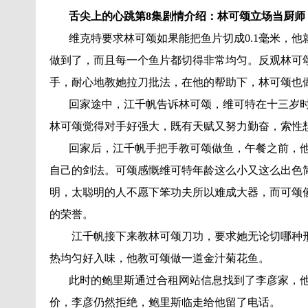
舌尖上的心跳第8集剧情介绍：林可颂立场当厨师
维克特要求林可颂如果能把鱼片切成0.1毫米，他
做到了，而且每一个鱼片都切得非常均匀。反观林可
手，耐心地教她拉刀批法，在他的帮助下，林可颂也
回家途中，江千帆告诉林可颂，维可特在十三岁时
林可颂觉得对手好强大，既有天赋又努力勤奋，索性
回家后，江千帆手把手教可颂做鱼，午餐之前，他
自己的剑法。可颂感慨维可特年龄这么小又这么出色
明，太聪明的人不愿下笨功夫所以难成大器，而可颂
的荣誉。
江千帆接下来教林可颂刀功，要求她无论切哪种形
热均匀好入味，他教可颂做一道金汁菊花鱼。
此时的鲍里斯通过合租网站信息找到了李彦家，他
价，李彦仍然拒绝，鲍里斯临走给他留了电话。