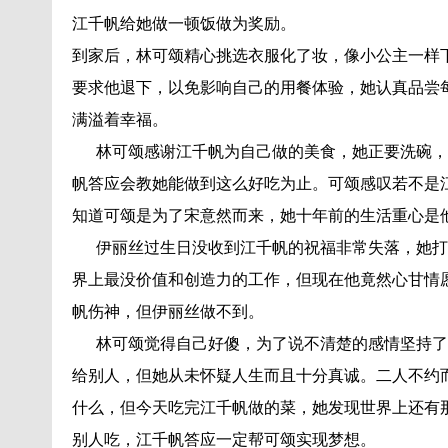
江千帆给她做一顿饭做为奖励。
到家后，林可颂精心挑选衣服化了妆，像小公主一样
要求他退下，以免影响自己的用餐体验，她认真品尝
满溢着幸福。
林可颂感谢江千帆为自己做的美食，她正要洗碗，
帆答应会教她能做到这么好吃为止。可颂感叹若不是
知道可颂是为了宋意然而来，她十年前的生活重心是
伊丽丝过生日没收到江千帆的祝福非常失落，她打
界上最没价值和创造力的工作，但现在他竟然心甘情
帆伤神，但伊丽丝做不到。
林可颂觉得自己好傻，为了说不清楚的感情坚持了
给别人，但她从未怀疑人生而且十分真诚。二人不约
什么，但今天吃完江千帆做的菜，她发现世界上还有
别人吃，江千帆答应一定帮可颂实现梦想。