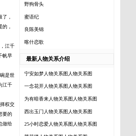
野狗骨头
蜜语纪
极了，
暖的，
良陈美锦
喀什恋歌
，江千
千帆早
最新人物关系介绍
。
宁安如梦人物关系图人物关系图
碗是世
为江千
一念花开人物关系图人物关系图
为有暗香来人物关系图人物关系图
择权交
西出玉门人物关系图人物关系图
想要的
也做给
25小时恋爱人物关系图人物关系图