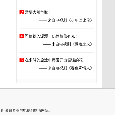
3
爱要大胆争取！
—— 来自电视剧
《少年巴比伦》
4
即使跌入泥潭，仍然相信有光！
—— 来自电视剧
《微暗之火》
5
在多舛的旅途中用爱开出倔强的花。
—— 来自电视剧
《春色寄情人》
你看-做最专业的电视剧剧情网站。