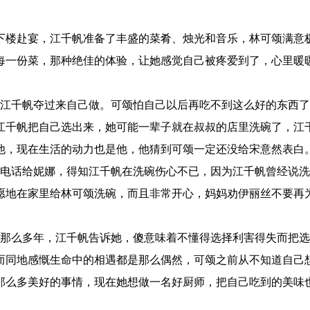
下楼赴宴，江千帆准备了丰盛的菜肴、烛光和音乐，林可颂满意
每一份菜，那种绝佳的体验，让她感觉自己被疼爱到了，心里暖
江千帆夺过来自己做。可颂怕自己以后再吃不到这么好的东西了
江千帆把自己选出来，她可能一辈子就在叔叔的店里洗碗了，江
他，现在生活的动力也是他，他猜到可颂一定还没给宋意然表白
电话给妮娜，得知江千帆在洗碗伤心不已，因为江千帆曾经说洗
愿地在家里给林可颂洗碗，而且非常开心，妈妈劝伊丽丝不要再
那么多年，江千帆告诉她，傻意味着不懂得选择利害得失而把选
而同地感慨生命中的相遇都是那么偶然，可颂之前从不知道自己
那么多美好的事情，现在她想做一名好厨师，把自己吃到的美味