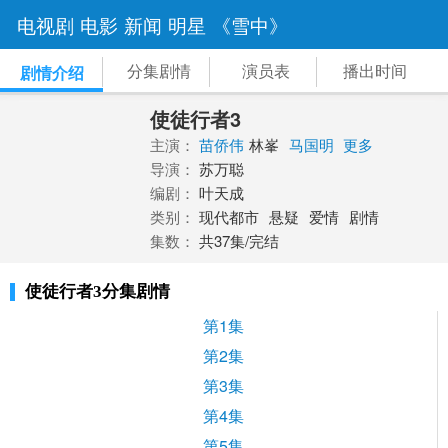
电视剧
电影
新闻
明星
《雪中》
分集剧情
演员表
播出时间
剧情介绍
使徒行者3
主演：
苗侨伟
林峯
马国明
更多
导演：
苏万聪
编剧：
叶天成
类别：
现代都市
悬疑
爱情
剧情
集数：
共37集/完结
使徒行者3分集剧情
第1集
第2集
第3集
第4集
第5集