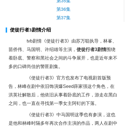
第35集
第36集
第37集
使徒行者3剧情介绍
tvb剧情《使徒行者3》由苏万聪执导，林峯、
苗侨伟、马国明、许绍雄等主演，
使徒行者3剧情
围绕
着卧底、警察和黑社会之间的斗争展开，也是近年来不
多的口碑尚佳的警匪剧集。
《使徒行者3》官方也发布了电视剧首版预
告，林峰在剧中依旧饰演爆Seed薛家强这个角色，在
洪英社解散后，他依旧从事着卧底的工作，游走在黑白
之间，也一直在寻找第一季女主阿钉的下落。
《使徒行者3》中马国明这季也有参演，这也
是他和林峰时隔多年再次合作主演的作品，两人在剧中