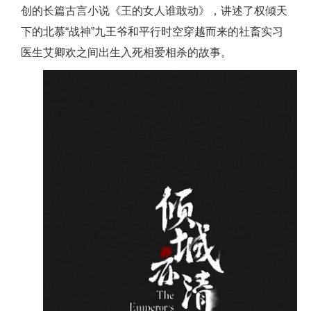
创的长篇古言小说《王的女人谁敢动》，讲述了权倾天
下的北慕“战神”九王爷和平行时空穿越而来的社畜实习
医生艾卿欢之间出生入死相爱相杀的故事。