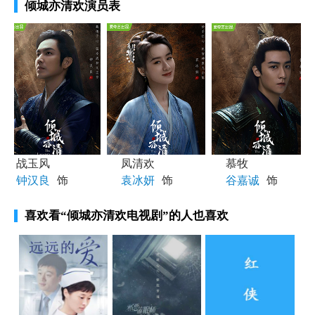
倾城亦清欢演员表
战玉风
凤清欢
慕牧
钟汉良
饰
袁冰妍
饰
谷嘉诚
饰
喜欢看
“倾城亦清欢电视剧”
的人也喜欢