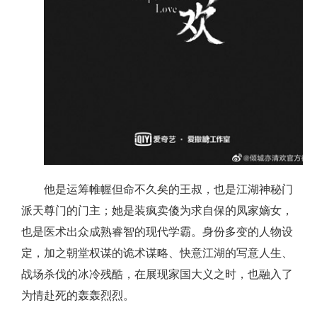
他是运筹帷幄但命不久矣的王叔，也是江湖神秘门
派天尊门的门主；她是装疯卖傻为求自保的凤家嫡女，
也是医术出众成熟睿智的现代学霸。身份多变的人物设
定，加之朝堂权谋的诡术谋略、快意江湖的写意人生、
战场杀伐的冰冷残酷，在展现家国大义之时，也融入了
为情赴死的轰轰烈烈。