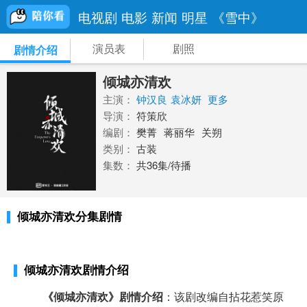
电视剧
电影
新闻
明星
《雪中》
演员表
剧照
剧情介绍
倾城亦清欢
主演：
钟汉良
袁冰妍
更多
导演：
符策欣
编剧：
樊菁
蒋丽华
关朔
类别：
古装
集数：
共36集/待播
倾城亦清欢分集剧情
倾城亦清欢剧情介绍
《倾城亦清欢》剧情介绍
：该剧改编自拈花惹笑原