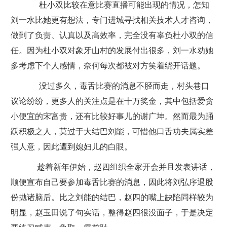
杜小双比较在意比赛直播可能出现的情况，怎知
刘一水比她更有想法，专门进城寻找相关技术人才咨询，
做到了负责、认真以及高效率，完全没有辜负杜小双的信
任。因为杜小双对象牙山村的发展付出很多，刘一水劝她
多考虑下个人感情，奈何每次都被对方笑着绕开话题。
没过多久，毒舌比赛的消息不胫而走，村头巷口
议论纷纷，更多人的关注点是在十万奖金，其中包括爱贪
小便宜的宋富贵，还有比较好事儿的谢广坤。然而最为踊
跃积极之人，莫过于大结巴刘能，可惜他口舌功夫属实差
强人意，因此遭到媳妇儿的白眼。
趁着新年伊始，赵四组织全家开会并且发表讲话，
顺便宣布自己要参加毒舌比赛的消息，因此将刘弘序退股
份抛诸脑后。比之刘能的结巴，赵四的嘴上缺陷同样较为
明显，赵玉田说了句实话，整得赵四很没面子，于是决定