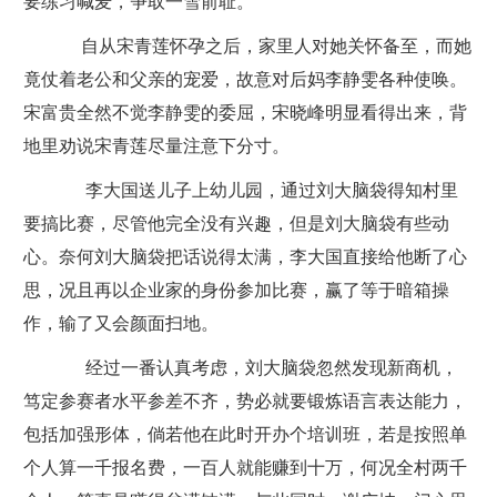
要练习喊麦，争取一雪前耻。
自从宋青莲怀孕之后，家里人对她关怀备至，而她
竟仗着老公和父亲的宠爱，故意对后妈李静雯各种使唤。
宋富贵全然不觉李静雯的委屈，宋晓峰明显看得出来，背
地里劝说宋青莲尽量注意下分寸。
李大国送儿子上幼儿园，通过刘大脑袋得知村里
要搞比赛，尽管他完全没有兴趣，但是刘大脑袋有些动
心。奈何刘大脑袋把话说得太满，李大国直接给他断了心
思，况且再以企业家的身份参加比赛，赢了等于暗箱操
作，输了又会颜面扫地。
经过一番认真考虑，刘大脑袋忽然发现新商机，
笃定参赛者水平参差不齐，势必就要锻炼语言表达能力，
包括加强形体，倘若他在此时开办个培训班，若是按照单
个人算一千报名费，一百人就能赚到十万，何况全村两千