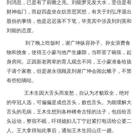
到消息，已是有了前瞻之兆。刘能梦见发大水，坚信是有
财神临门，而赵四盘坐在炕苦思冥想，有关于刘弘序退出
股份的事情，他是迟迟落不下笔，毕竟其中涉及到刘英和
刘能的态度。
到了晚上吃饭时，谢广坤纵容孙子、孙女浪费食
物和挑食，使得王小蒙与他产生嫌隙，当即罢了碗筷，起
身房间。正因新老两辈的育儿观念不同，王小蒙准备给孩
子请个家教，但是谢永强顾及到谢广坤会闹幺蛾子，不禁
有些犯嘀咕。
王木生因大舌头而发愁，自认为才貌双全，绝对
的夺冠人选，可偏偏是成也舌头，败也舌头。为能缓解大
舌头的毛病，王木生想到各种稀奇古怪的法子，包括给舌
头运动，整宿不眠，吓得媳妇儿丁宁赶紧打电话给公婆二
人。王大拿得知此事后，通知王木生回山庄一趟。