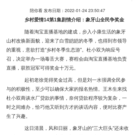
陪你看 发布日期：2022-01-24 23:50:47
乡村爱情14第1集剧情介绍：象牙山全民争奖金
随着淘宝直播基地的建成，步入小康生活的象牙
山村改焕新面貌，迎来了白雪皑皑的冬季，也得到市领导
的重视，意欲打造“乡村冬季生态游”。杜小双为响应号
召，决定举办一场毒舌大赛，赛程会由淘宝直播基地负责
直播，获胜冠军可得奖金十万元。
起初老徐觉得奖金过高，但是刘一水强调全民参
与的积极性，至少可以确保大家的报名热情。王木生来找
杜小双商谈水厂贷款的事情，奈何贷款程序较为复杂，一
时之间难办，恰巧他又听到方才的谈话内容，便对比赛产
生了兴趣。
这日清晨，风和日丽，象牙山的“三大巨头”还未收