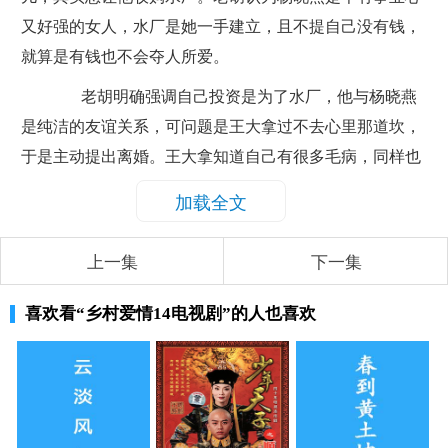
又好强的女人，水厂是她一手建立，且不提自己没有钱，
就算是有钱也不会夺人所爱。
老胡明确强调自己投资是为了水厂，他与杨晓燕
是纯洁的友谊关系，可问题是王大拿过不去心里那道坎，
于是主动提出离婚。王大拿知道自己有很多毛病，同样也
配不上杨晓燕，不希望再继续下去影响对方，搞得彼此都
加载全文
不舒服。杨晓燕没有同意，毕竟组成一个家庭不容易，可
王大拿心意已决，违心说出祝福她和老胡的话。
上一集
下一集
正因象牙山庄想要举办一场相亲大会，专门为大
喜欢看
“乡村爱情14电视剧”
的人也喜欢
龄青年脱单而准备，所以宋晓峰有了创意的点子，便与杜
小双商量广集众人参加。起初张中维根本不同意，可他得
知杜小双也会参加，立马双手赞成，而这个相亲大会，同
样吸引了酒瓶子等人的踊跃报名。
老五收到消息后，立马跑来要参加，只不过活动