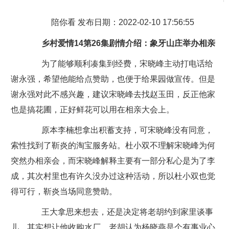
陪你看 发布日期：2022-02-10 17:56:55
乡村爱情14第26集剧情介绍：象牙山庄举办相亲
为了能够顺利凑集到经费，宋晓峰主动打电话给
谢永强，希望他能给点赞助，也便于给果园做宣传。但是
谢永强对此不感兴趣，建议宋晓峰去找赵玉田，反正他家
也是搞花圃，正好鲜花可以用在相亲大会上。
原本李楠想拿出积蓄支持，可宋晓峰没有同意，
索性找到了靳炎的淘宝服务站。杜小双不理解宋晓峰为何
突然办相亲会，而宋晓峰解释主要有一部分私心是为了李
成，其次村里也有许久没办过这种活动，所以杜小双也觉
得可行，靳炎当场同意赞助。
王大拿思来想去，还是决定将老胡约到家里谈事
儿，其实想让他收购水厂。老胡认为杨晓燕是个有事业心