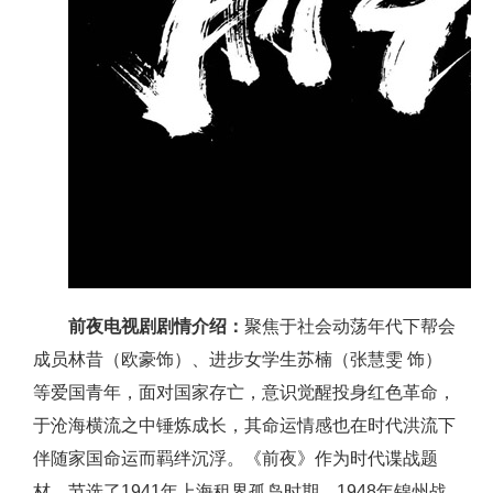
前夜电视剧剧情介绍：
聚焦于社会动荡年代下帮会
成员林昔（欧豪饰）、进步女学生苏楠（张慧雯 饰）
等爱国青年，面对国家存亡，意识觉醒投身红色革命，
于沧海横流之中锤炼成长，其命运情感也在时代洪流下
伴随家国命运而羁绊沉浮。《前夜》作为时代谍战题
材，节选了1941年上海租界孤岛时期，1948年锦州战