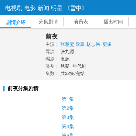
电视剧
电影
新闻
明星
《雪中》
分集剧情
演员表
播出时间
剧情介绍
前夜
主演：
张慧雯
欧豪
赵志伟
更多
导演：
张九源
编剧：
袁源
类别：
悬疑
年代剧
集数：
共32集/完结
前夜分集剧情
第1集
第2集
第3集
第4集
第5集