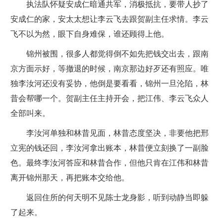
执法队怀疑安成仁暗通共军，消极抵抗，要带人抄了
安成仁的家，安太太想让李云飞去跟贺副主任求情。李云
飞不以为然，眼下自身难保，谁还顾得上他。
锦州被围，很多人都觉得倒不如先把钱交出去，跟南
京方面示好，等撤退的时候，南京那边好歹还有照应。唯
独李汝河还没有妥协，他倒是要看看，锦州一旦沦陷，林
昔会帮哪一个。贺副主任主持开会，把江伟、李云飞众人
全部叫来。
李汝河单独和林昔见面，林昔态度坚决，非要他把邢
立宪的钱还回，李汝河拿出账本，林昔便立刻换了一副脸
色。最终李汝河答应和林昔合作，但他只肯在江伟和林昔
离开锦州那天，再把账本交给他。
返回住所的何天明不见陈士龙身影，听到动静当即躲
了起来。