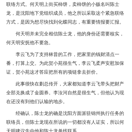
联络方式。何天明上街买柿饼，卖柿饼的小贩名叫陈士
龙，是沈阳地下党组织成员，他之所以采取这个紧急联络
方式，是因为想尽快找到化蝶同志，有重要情报要汇报。
何天明并未完全相信陈士龙，他的身份还需要核实，
何天明安抚他不要急。
李云飞为了支持林昔的工作，把家里的钱财清点一
番，打算上交。为此贺小苑很生气，李云飞柔声安慰加保
证，贺小苑这才答应把所有的项链拿去折价。
此事很快在剿总传开，大家都知道李云飞带头把财产
全部兑换成了金圆券。李汝河自然是很生气，但他认为现
在还没有到他们认输的地步。
经确认，陈士龙的确是沈阳方面派驻锦州执行任务的
联络员，但陈士龙现在所说的一切都没有人证实，所以何
天明建议先由他和陈士龙单线联系。