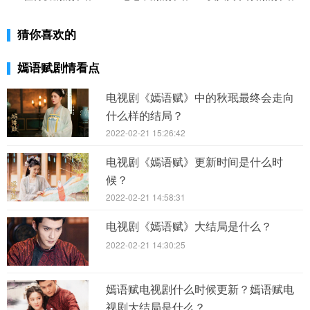
知难以改变秋嫣的想法，只得先行告辞，而后秋嫣带着状
猜你喜欢的
纸去找梁翊，请他帮忙检查内容是否合适。
梁翊希望秋嫣能够想清楚，若是现在状告秋家，
嫣语赋剧情看点
恐怕以后很难恢复关系，甚至有可能会影响到秦家对她的
电视剧《嫣语赋》中的秋珉最终会走向
看法。秋嫣依旧坚持观点，不肯轻易放弃，尽管韩氏并非
什么样的结局？
生母，可她待自己之真心，远比生母更多，本以为将来的
2022-02-21 15:26:42
日子还会很长，却没想到这么快就天人永隔。
电视剧《嫣语赋》更新时间是什么时
候？
也正因如此，秋嫣愿意赌上自己的性命，梁翊对
2022-02-21 14:58:31
此非常感同身受，因为六年前父亲遭人陷害，自己也经历
过类似的痛苦。梁翊认真阅过状告书，并且指出上面存在
电视剧《嫣语赋》大结局是什么？
的问题，秋嫣分析秋老夫人之所以没有反驳，极有可能是
2022-02-21 14:30:25
李大夫手里掌握她的把柄，当务之急是要从药铺的红花查
起。
嫣语赋电视剧什么时候更新？嫣语赋电
视剧大结局是什么？
两个人在书房里忙着各自的事情，到了后半夜，