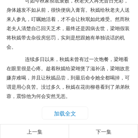
可如今秋家彻底衰败，秋老夫人再无昔日光彩，
身体越发不如从前，很快便病入膏肓。秋嫣给秋老夫人送
来人参丸，叮嘱她活着，才不会让秋珉如此难受。然而秋
老夫人清楚自己回天乏术，最终还是因病去世，梁翊假装
将秋嫣带去杂役房惩罚，实则是想跟她有单独说话的机
会。
连续多日以来，秋嫣未曾有过一次饱餐，梁翊看
在眼里很是心疼。趁着秋嫣给梁翊煲了滋补汤，梁翊故意
嫌弃难喝，并且让秋嫣品尝，到最后命令她全都喝掉，可
谓是用心良苦。没过多久，秋嫣在花街柳巷看到了弟弟秋
蓉，震惊他为何会安然无恙。
怎料秋蓉毫不掩饰地承认自己大义灭亲，现在已
加载全文
是总章衙门的关键证人，所以才会被元阆释放。眼看着秋
蓉逍遥快活，秋嫣恨不能为家人报仇，更恨元阆和皇帝，
上一集
下一集
如果不是元阆设局，皇帝昏庸，也就不会落到这番局面。