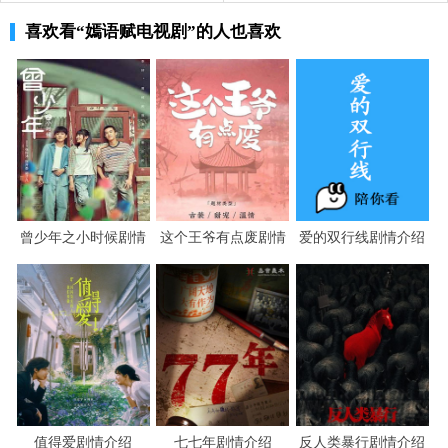
梁翊听着秋嫣的倾诉，理解她所承受的苦楚，当初的自己
喜欢看
“嫣语赋电视剧”
的人也喜欢
又何曾不是如此。
尽管秋家其他女眷皆已保住了清誉，可秋嫣和几
房姐妹还是无可避免地进入教坊司，幸好有梁翊的出现，
才令她堪堪躲过一劫。梁翊佯装吃醋的客人，尤其是他发
火吃醋的样子，险些吓坏了秋嫣，怎知梁翊发火为假，吃
醋是真，只不过是借此场面表达了自己的爱意。
曾少年之小时候剧情
这个王爷有点废剧情
爱的双行线剧情介绍
此事过后，梁翊将一张银票交给老鸨，通知她要
介绍
介绍
好好照顾秋嫣，并且之后一个月内不许秋嫣接客。毕竟老
鸨是见钱眼开之人，立马爽快答应。反观秋璎被强制要求
接客，意外遇到总章衙门的元阆，而秋珉不愿出卖色相，
便以自杀的方式了结自己。
然而秋嫣已经无法再想太多，她绝不能任由害死
值得爱剧情介绍
七七年剧情介绍
反人类暴行剧情介绍
母亲的人逍遥法外，只要抓住线索必须彻查到底。秦暄深