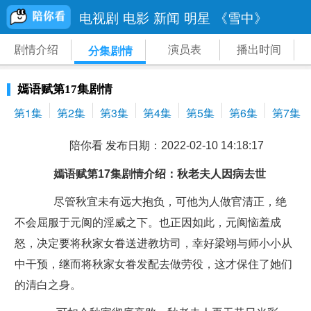
电视剧
电影
新闻
明星
《雪中》
剧情介绍
演员表
播出时间
分集剧情
嫣语赋第17集剧情
第1集
第2集
第3集
第4集
第5集
第6集
第7集
陪你看 发布日期：2022-02-10 14:18:17
嫣语赋第17集剧情介绍：秋老夫人因病去世
尽管秋宜未有远大抱负，可他为人做官清正，绝
不会屈服于元阆的淫威之下。也正因如此，元阆恼羞成
怒，决定要将秋家女眷送进教坊司，幸好梁翊与师小小从
中干预，继而将秋家女眷发配去做劳役，这才保住了她们
的清白之身。