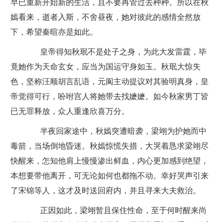
早已重新开始新的生活，且不要再管过去种种。所以在秋
嫣看来，逝者入斯，不舍昼夜，她对彼此的感情全然放
下，希望秦暄亦是如此。
皇帝得知秋珉不是处子之身，为此大发雷霆，毕
竟她作为天命玄女，应当为国运守身如玉。秋珉大惊失
色，坚称汪顺胡言乱语，元阆主动提议对其验明真身，皇
帝觉得可行，吩咐宫人将她带去找嬷嬷。如今秋家男丁皆
已无罪释放，众人重逢欣喜万分。
半夜回家途中，秋嫣突遭暗袭，梁翊为护她而中
毒箭，当场倒地昏迷。秋嫣惊慌失措，大哭着恳求梁翊尽
快醒来，怎知他肩上慢慢渗出鲜血，内心更加感到绝望，
本想要带他离开，可无论如何也都拖不动。幸好哭声引来
了宋锦等人，这才及时送回府内，并且寻来大夫救治。
正因如此，梁翊暂且保住性命，至于何时醒来尚