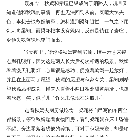
现如今，秋嫣和秦暄已经成为了陌路人，况且又
知道他和秋珉的事情，再也无法回到从前。秦暄大惊失
色，本想去找秋嫣解释，怎料遭到梁翊阻拦，一气之下用
剑刺向梁翊。而梁翊根本没有躲闪，反倒是镇住了秦暄，
令他失魂落魄地夺门而出。
当天夜里，梁翊将秋嫣带到房顶，暗中示意宋锦
点燃孔明灯，因为这是两人长大后初次相遇的场景。秋嫣
看着漫天孔明灯，心里很是感动，便拉着梁翊一起放灯，
并且在上面写了愿望。秋嫣的愿望与秋家有关，梁翊则希
望秋嫣愿望成真，槿夫人看着小两口相处甜蜜融洽，也跟
着欣慰一笑，似乎儿子许久未像现在这般开心。
趁着秋嫣去厨房做吃食，梁翊将自己写的东西全
都撕毁，等到秋嫣端着食物回房，看到梁翊躺在床上昏睡
不醒。旁边零落着残缺的碎纸，可对于秋嫣来说，却是珍