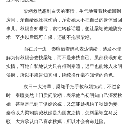
梁翊忽然想到白天的事情，生气地带着秋嫣回到
房间，亲自给她涂抹伤药，斥责她太不把自己的身体当回
事儿。秋嫣自知理亏，索性转移话题，想让梁翊教她防身
术，至少以后既可自保，还能不拖累梁翊。
而在另一边，秦暄借着醉意表达情绪，越发不理
解为何秋嫣会去找梁翊，而不是来找自己。虽然秋珉知道
实情，可她自私地认为只有得到秦暄，迟早也能嫁入永明
侯府，所以不愿告知真相，继续扮作毫不知情的角色。
次日一大清早，梁翊手把手教秋嫣练武，不过多
时，秦暄突然上门质问梁翊，表示他当初明知自己深爱秋
嫣，甚至是已到了谈婚论嫁，又怎能趁机纳了秋嫣为妾。
秦暄以为梁翊窝藏秋嫣是为朋友之情，怎料梁翊立马反
驳，大方承认自己喜欢秋嫣，所以才会舍命赴险。