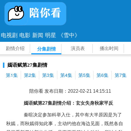
电视剧
电影
新闻
明星
《雪中》
剧情介绍
演员表
播出时间
分集剧情
嫣语赋第27集剧情
第1集
第2集
第3集
第4集
第5集
第6集
第7集
陪你看 发布日期：2022-02-21 14:15:11
嫣语赋第27集剧情介绍：玄女失身秋家平反
秦暄决定参加科举入仕，其中有大半原因是为了
秋嫣，而秋嫣得知此事，主动约他在海边见面，既然各自