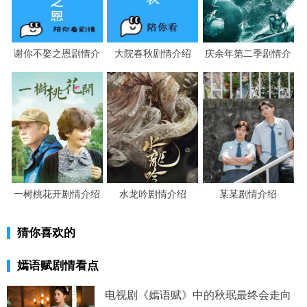
谢你不娶之恩剧情介
大院春秋剧情介绍
庆余年第二季剧情介
绍
绍
一树桃花开剧情介绍
水龙吟剧情介绍
某某剧情介绍
猜你喜欢的
嫣语赋剧情看点
电视剧《嫣语赋》中的秋珉最终会走向