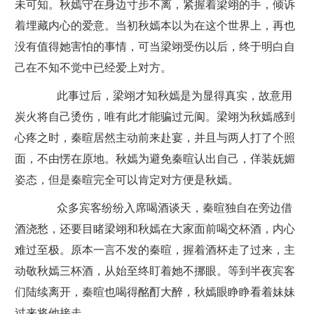
未可知。秋嫣守在身边寸步不离，紧握着梁翊的手，倾诉
着埋藏内心的爱意。当初秋嫣本以为在这个世界上，再也
没有值得她害怕的事情，可当梁翊受伤以后，终于明白自
己在不知不觉中已经爱上对方。
此事过后，梁翊才知秋嫣是为显得真实，故意用
炭火将自己烫伤，唯有此才能骗过元阆。梁翊为秋嫣感到
心疼之时，秦暄居然主动前来赴宴，并且与两人打了个照
面，不由愣在原地。秋嫣为避免秦暄认出自己，佯装妩媚
姿态，但是秦暄完全可以肯定对方便是秋嫣。
众多宾客纷纷入席喝酒谈天，秦暄独自在旁边借
酒浇愁，还要目睹梁翊和秋嫣在大家面前喝交杯酒，内心
难过至极。原本一言不发的秦暄，握着酒杯走了过来，主
动敬秋嫣三杯酒，从始至终盯着她不挪眼。等到半夜宾客
们陆续离开，秦暄也喝得酩酊大醉，秋嫣眼睁睁看着妹妹
过来将他接走。