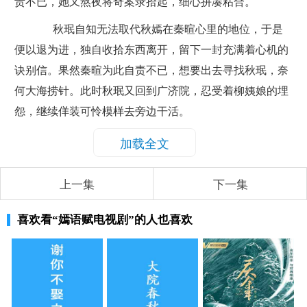
贵不已，她又熬夜将奇案录拾起，细心拼凑粘合。
秋珉自知无法取代秋嫣在秦暄心里的地位，于是
便以退为进，独自收拾东西离开，留下一封充满着心机的
诀别信。果然秦暄为此自责不已，想要出去寻找秋珉，奈
何大海捞针。此时秋珉又回到广济院，忍受着柳姨娘的埋
怨，继续佯装可怜模样去旁边干活。
加载全文
上一集
下一集
喜欢看
“嫣语赋电视剧”
的人也喜欢