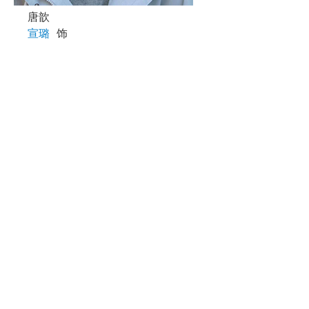
唐歆
宣璐
饰