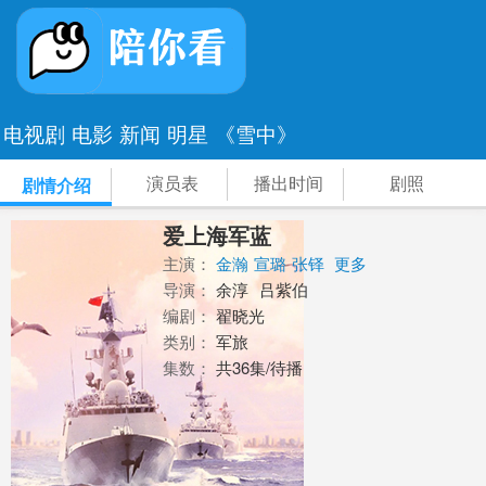
电视剧
电影
新闻
明星
《雪中》
演员表
播出时间
剧照
剧情介绍
爱上海军蓝
主演：
金瀚
宣璐
张铎
更多
导演：
余淳
吕紫伯
编剧：
翟晓光
类别：
军旅
集数：
共36集/待播