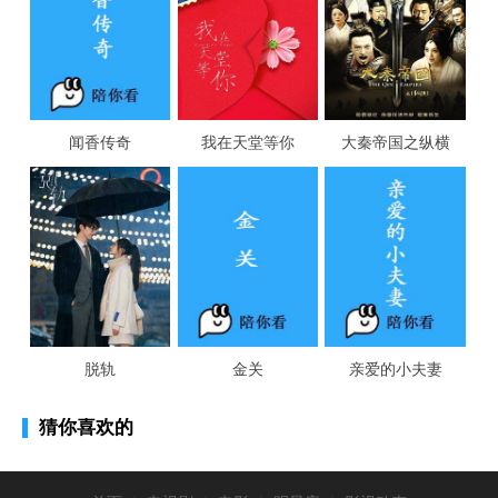
闻香传奇
我在天堂等你
大秦帝国之纵横
脱轨
金关
亲爱的小夫妻
猜你喜欢的