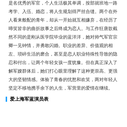
是名优秀的军官，个人生活极其单调，按部就班地一路
考学、入伍、婚恋，将人生规划得严丝合缝。两个在外
人看来般配的青年，却从一开始就互相嫌弃，在经历了
啼笑皆非的曲折故事之后终成为恋人。与工作狂唐歆截
然不同的是刚从医学院毕业的蓝洋洋，她对帅气军官宗
卿一见钟情，并勇敢闪婚。职业的差异、价值观的相
左、琐碎生活的磨合，甚至是恋人职业特殊性导致的隐
忍和付出，让两个年轻女孩一度犹豫。但在真正深入了
解军嫂群体后，她们打心眼里理解了这种更崇高、更强
大的坚韧情感。体验了青春的忧愁和欢笑，两对年轻人
坚定不移地携手余下的人生，军营里的爱情在继续。
爱上海军蓝演员表