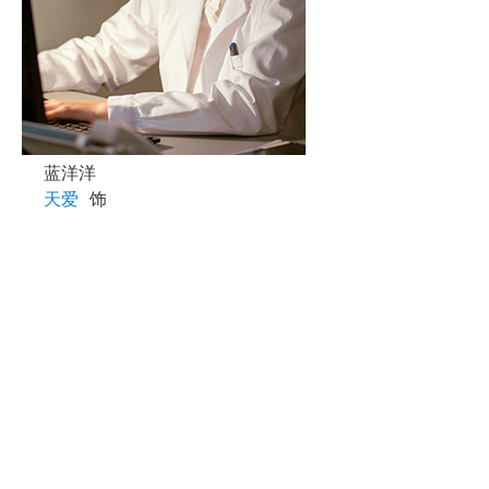
蓝洋洋
天爱
饰