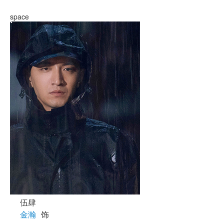
space
伍肆
金瀚
饰