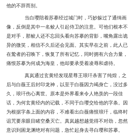
他的不辞而别。
当白璎陪着苏摹经过城门时，巧妙躲过了通缉画
像，反倒是其中一名鲛人引起侍卫的注意。可他们根本不
是对手，那鲛人还不忘回头看向苏摹的背影，嘴角露出诡
异的微笑，相信不久后还会见面。其实早在之前，此人已
在鸷者的召唤下，恢复了所有记忆，同时拥有六合力量，
痛恨苏摹为何成为海皇，他却要承受着凌辱和虐待。
真岚通过玄黄经发现星尊王琅玕杀害了纯煌，之
后与白薇王后封印龙神，以至于白薇因力竭身亡，没过多
久，琅玕伤心离世。原本是外界看来令人艳羡的一段佳
话，为何玄黄经内的记载，不同于白璎交给他的字条。因
为根据字条上面的内容，不难看出白薇痛恨琅玕，临终时
诅咒要亲眼目睹空桑灭亡。真岚越想越觉得不对劲，忽然
意识到困龙渊绝对有问题，急忙起身去寻白璎和苏摹。