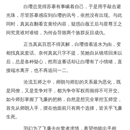
白璎总觉得苏摹有事瞒着自己，于是用手敲击避
光珠，尽管苏摹感应到白璎的讯号，依然没有出现。与此
同时，真岚在翻看玄黄经内容，疑惑白薇王后与星尊王之
间究竟谁对谁错，为何会导致两个族群反目成仇。
正当真岚百思不得其解，白璎借着送水为由，变
相找真岚套话。奈何真岚只字不提，笑她自从镜塔回来以
后，总是各种疑心，然而这番话却让白璎有了小情绪，直
接端水离开，也不再追问一二。
沧流五师之中，师朗与师彭的关系最为恶化，既
是同僚，又是竞争对手，都为争夺军权而闹得不可开交。
如今师彭掌握了飞廉的把柄，自然是想完全掌控五师堂，
首先从师朗入手，摆在他面前只有两个选择，皆关乎飞廉
生死。
羽幻为了飞廉去向鸷者求情，希望他能出手相