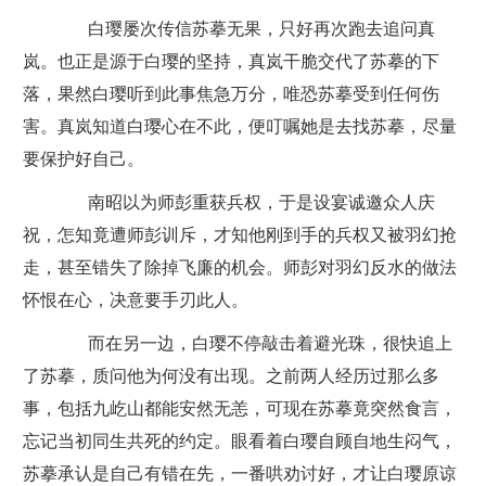
白璎屡次传信苏摹无果，只好再次跑去追问真
岚。也正是源于白璎的坚持，真岚干脆交代了苏摹的下
落，果然白璎听到此事焦急万分，唯恐苏摹受到任何伤
害。真岚知道白璎心在不此，便叮嘱她是去找苏摹，尽量
要保护好自己。
南昭以为师彭重获兵权，于是设宴诚邀众人庆
祝，怎知竟遭师彭训斥，才知他刚到手的兵权又被羽幻抢
走，甚至错失了除掉飞廉的机会。师彭对羽幻反水的做法
怀恨在心，决意要手刃此人。
而在另一边，白璎不停敲击着避光珠，很快追上
了苏摹，质问他为何没有出现。之前两人经历过那么多
事，包括九屹山都能安然无恙，可现在苏摹竟突然食言，
忘记当初同生共死的约定。眼看着白璎自顾自地生闷气，
苏摹承认是自己有错在先，一番哄劝讨好，才让白璎原谅