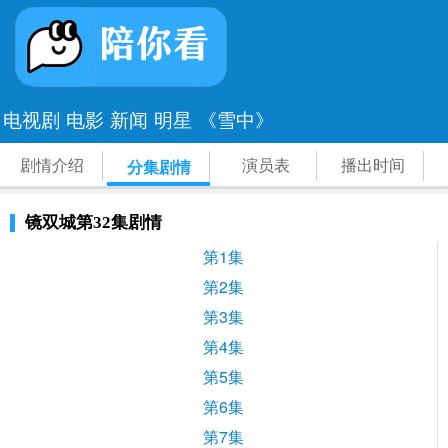
电视剧
电影
新闻
明星
《雪中》
剧情介绍
演员表
播出时间
分集剧情
镜双城第32集剧情
第1集
第2集
第3集
第4集
第5集
第6集
第7集