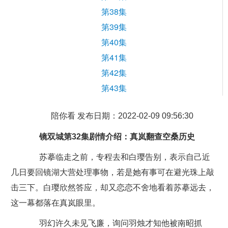
第38集
第39集
第40集
第41集
第42集
第43集
陪你看 发布日期：2022-02-09 09:56:30
镜双城第32集剧情介绍：真岚翻查空桑历史
苏摹临走之前，专程去和白璎告别，表示自己近
几日要回镜湖大营处理事物，若是她有事可在避光珠上敲
击三下。白璎欣然答应，却又恋恋不舍地看着苏摹远去，
这一幕都落在真岚眼里。
羽幻许久未见飞廉，询问羽烛才知他被南昭抓