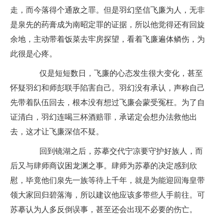
走，而今落得个通敌之罪。但是羽幻坚信飞廉为人，无非
是泉先的药膏成为南昭定罪的证据，所以他觉得还有回旋
余地，主动带着饭菜去牢房探望，看着飞廉遍体鳞伤，为
此很是心疼。
仅是短短数日，飞廉的心态发生很大变化，甚至
怀疑羽幻和师彭联手陷害自己。羽幻没有承认，声称自己
先带着队伍回去，根本没有想过飞廉会蒙受冤枉。为了自
证清白，羽幻连喝三杯酒赔罪，承诺定会想办法救他出
去，这才让飞廉深信不疑。
回到镜湖之后，苏摹交代宁凉要守护好族人，而
后又与肆师商议困龙渊之事。肆师为苏摹的决定感到欣
慰，毕竟他们泉先一族等待上千年，就是为能迎回海皇带
领大家回归碧落海，所以建议他应该多带些人手前往。可
苏摹认为人多反倒误事，甚至还会出现不必要的伤亡。