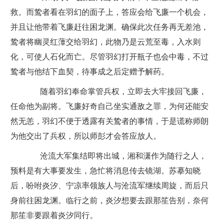
救。而鸷者看在羽幻的面子上，答应会给飞廉一个机会，
并且让他带着飞廉赶往困龙渊。确保此次任务再无差池，
鸷者将幽灵红藫交给羽幻，此物乃是云荒至毒，入水则
化，可使人石化而亡。尽管羽幻打开瓶子也会中毒，不过
鸷者与他结下血契，待事成之后定赠予解药。
随着羽幻奉命掌管兵权，立即去大牢接回飞廉，
任命他为副将。飞廉好奇自己坐实通敌之罪，为何还能安
然无恙，羽幻不便于透露有关鸷者的事情，于是谎称师朗
为他交出了兵权，所以师彭才会答应放人。
沧流大军集结即将出城，湘和潇作为随行之人，
预料是有大事要发生，急忙将消息传去镜湖。苏摹知晓
后，吩咐炎汐、宁凉率领族人与沧流军继续周旋，而后只
身前往困龙渊。临行之前，炎汐想要去跟那笙告别，奈何
那笙非要跟着炎汐同行。