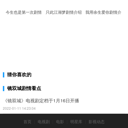
今生也是第一次剧情
只此江湖梦剧情介绍
我用余生爱你剧情介
介绍
绍
猜你喜欢的
镜双城剧情看点
《镜双城》电视剧定档于1月16日开播
2022-01-11 14:23:04
首页
|
电视剧
|
电影
|
明星库
|
影视动态