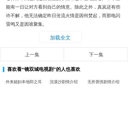
能有一日让对方看到自己的情意。除此之外，真岚还有些
许不解，他无法确定昨日沧流火情是因何焚起，而那电闪
雷鸣又是因谁聚集。
加载全文
上一集
下一集
喜欢看
“镜双城电视剧”
的人也喜欢
外来媳妇本地郎之耳
浣溪沙剧情介绍
无所畏惧剧情介绍
根清净的秘密剧情介
绍