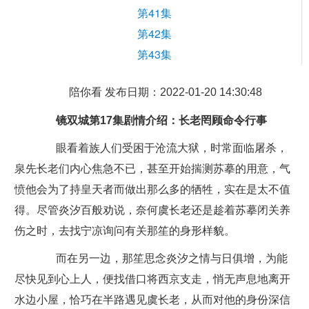
第41集
第42集
第43集
陪你看 发布日期：2022-01-20 14:30:48
镜双城第17集剧情介绍：长老罔顾命令行事
眼看着族人们受困于沧流大狱，时常面临屠杀，
泉先长老们内心焦急不已，甚至开始揣测苏摹的用意，气
愤他会为了持皇天者而做出那么多的牺牲，实在是太不值
得。尽管炎汐百般劝说，奈何虞长老还是趁着苏摹闭关养
伤之时，去找宁凉询问有关那笙的身形样貌。
而在另一边，那笙思念炎汐之情与日俱增，为能
尽快见到心上人，便找借口将西京支走，悄无声息地离开
水边小屋，恰巧在半路遇见虞长老，从而对他的身份深信