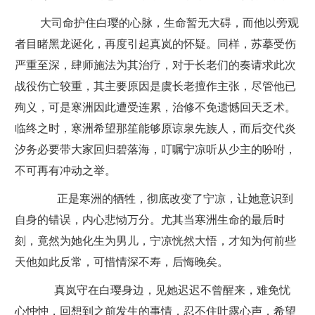
大司命护住白璎的心脉，生命暂无大碍，而他以旁观
者目睹黑龙诞化，再度引起真岚的怀疑。同样，苏摹受伤
严重至深，肆师施法为其治疗，对于长老们的奏请求此次
战役伤亡较重，其主要原因是虞长老擅作主张，尽管他已
殉义，可是寒洲因此遭受连累，治修不免遗憾回天乏术。
临终之时，寒洲希望那笙能够原谅泉先族人，而后交代炎
汐务必要带大家回归碧落海，叮嘱宁凉听从少主的吩咐，
不可再有冲动之举。
正是寒洲的牺牲，彻底改变了宁凉，让她意识到
自身的错误，内心悲恸万分。尤其当寒洲生命的最后时
刻，竟然为她化生为男儿，宁凉恍然大悟，才知为何前些
天他如此反常，可惜情深不寿，后悔晚矣。
真岚守在白璎身边，见她迟迟不曾醒来，难免忧
心忡忡，回想到之前发生的事情，忍不住吐露心声，希望