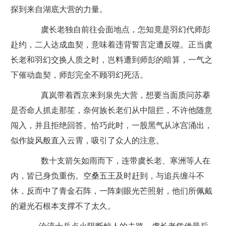
探到来自湖底大营的力量。
虞长老独自前往会面地点，怎知竟是羽幻代师彭
赴约，二人达成血契，意味着违背誓言定遭反噬。正当虞
长老和羽幻交换人质之时，岂料遭到师彭的暗算，一气之
下催动血契，师彭完全不顾羽幻死活。
真岚带着西京来到泉先大营，想要当面质问苏摹
是否命人抓走那笙，奈何族长老们从中阻拦，不许他随意
闯入，并且拒绝回答。恰巧此时，一股黑气从冰宫涌出，
似作旋风般直入云霄，吸引了众人的注意。
数十支箭矢如雨而下，连带虞长老、寒洲等人在
内，皆已身负重伤。空桑五王及时赶到，与追兵缠斗不
休，反而中了青金石阵，一阵刺眼光芒照射，他们所佩戴
的避光石根本支撑不了太久。