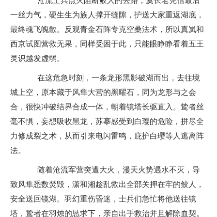
沧流士兵点火阻断鲛人的去路，虞长老凭借最后
一丝力气，硬生生为族人撑开缝隙，护送大家重返湖底，
最终魂飞魄散。反观青金石阵专克空桑法术，所以真岚和
西京试图营救无果，同样受困于此，只能眼睁睁看着五王
灵识越发虚弱。
在这危急时刻，一条龙形黑影破湖而出，去往境
城上空，原本藏于风隼大营的黑曜石，同为龙形与之会
合，很快冲破结界合成一体，朝着镜塔长驱直入。鸷者丝
毫不惧，妄想吸收黑龙，苏摹感受到白璎的危险，拼尽全
力修成裂之术，从而引来电闪雷鸣，庇护白璎等人逃离阵
法。
随着沧流军营突遭大火，漫天火势遇水不灭，导
致风隼悉数焚毁，潇和湘趁乱救出全部关押在牢的鲛人，
安全送回镜湖。羽幻重伤昏迷，士兵们急忙将他送往镜
塔，鸷者在羽烛的恳求下，亲自出手救治并且解除血契。