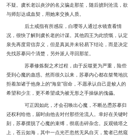
不疑。虞长老以炎汐的名义骗走那笙，随后掳到沧流，欲
与师彭达成血契，用她来交换人质。
后土戒指有所感应，白璎等人通过水镜查看情
况，很快了解到虞长老的计谋。其他四王为此愤慨，认定
泉先再度背信弃义，但是真岚并未轻易下结论，而是决定
先找苏摹问个清楚，另外派人寻回那笙。
苏摹修炼裂之术过程，由于反噬更为严重，险些
受到心魔的蛊惑。然而很久以来，苏摹内心都在桀骜地抗
拒着加诸于他身上的“海皇”宿命，不愿承认自己是鲛人的
希望和少主，更不希望成为被无形之手操纵的傀儡。
可正因如此，才会召唤出心魔，不断怂恿苏摹归
还权利给他，届时由他去对付那些沧流人。幸好在关键时
刻，苏摹摆脱了心魔的束缚，彻底击碎杂念。反观镜塔之
上，苍云如海，其中一点光芒忽然无风自灭，鸷者已然窥