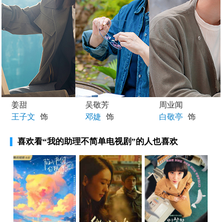
姜甜
吴敬芳
周业闻
王子文
饰
邓婕
饰
白敬亭
饰
喜欢看
“我的助理不简单电视剧”
的人也喜欢