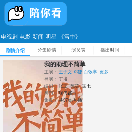
电视剧
电影
新闻
明星
《雪中》
分集剧情
演员表
播出时间
剧情介绍
我的助理不简单
主演：
王子文
邓婕
白敬亭
更多
导演：
丁培
编剧：
张玉
陈笑
柒七
类别：
现代都市
集数：
共37集/热播