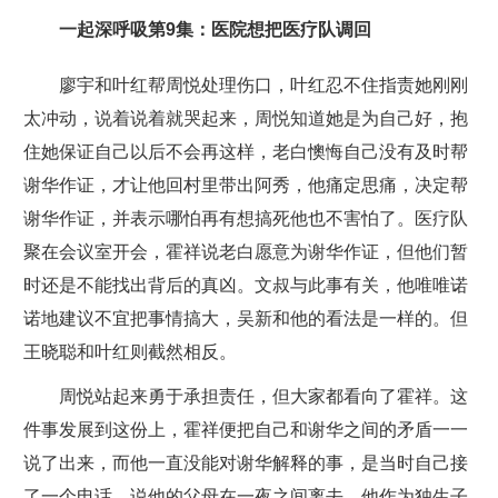
一起深呼吸第9集：医院想把医疗队调回
廖宇和叶红帮周悦处理伤口，叶红忍不住指责她刚刚
太冲动，说着说着就哭起来，周悦知道她是为自己好，抱
住她保证自己以后不会再这样，老白懊悔自己没有及时帮
谢华作证，才让他回村里带出阿秀，他痛定思痛，决定帮
谢华作证，并表示哪怕再有想搞死他也不害怕了。医疗队
聚在会议室开会，霍祥说老白愿意为谢华作证，但他们暂
时还是不能找出背后的真凶。文叔与此事有关，他唯唯诺
诺地建议不宜把事情搞大，吴新和他的看法是一样的。但
王晓聪和叶红则截然相反。
周悦站起来勇于承担责任，但大家都看向了霍祥。这
件事发展到这份上，霍祥便把自己和谢华之间的矛盾一一
说了出来，而他一直没能对谢华解释的事，是当时自己接
了一个电话，说他的父母在一夜之间离去，他作为独生子