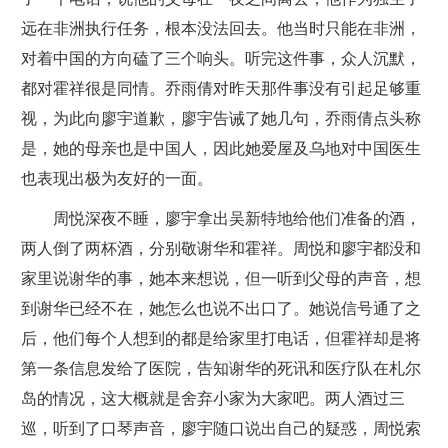
远在非洲执行任务，根本没法回去。他当时只能在非洲，
对着中国的方向磕了三个响头。听完这件事，众人沉默，
都对霍祥很是同情。乔雨倩对昨天那件事没有引起足够重
视，为此向廖宇道歉，廖宇告诫了她几句，乔雨倩点头称
是，她的母亲也是中国人，因此她爱屋及乌地对中国医生
也表现出极为友好的一面。
周悦深夜不睡，廖宇拿出吴新特地给他们准备的酒，
两人倒了两杯酒，分别敬谢华和霍祥。周悦和廖宇都没和
家里说谢华的事，她本来想说，但一听到父母的声音，想
到谢华已经不在，她怎么也说不出口了。她说信号通了之
后，他们每个人想到的都是给家里打电话，但霍祥却是将
第一条信息发给了医院，告知谢华的死讯和医疗队在札尔
岛的情况，这大概就是舍弃小家为大家吧。两人酒过三
巡，听到了口琴声音，廖宇随口说出自己的疑惑，周悦索