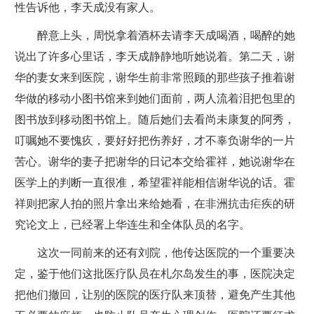
性告诉他，李天成没有家人。
醉意上头，周悦拿着酒杯去请李天成喝酒，喝醉的她
说出了许多心里话，李天成静静地听她说着。第二天，谢
华的妻女来到医院，谢华生前非常照顾的那些孩子推着谢
华做的移动小图书馆来到她们面前，两人流着泪把包里的
图书放到移动图书馆上。随后她们去看尚未康复的阿秀，
叮嘱她不要愧疚，要好好把伤养好，才不辜负谢华的一片
苦心。谢华的妻子把谢华的日记本交给霍祥，她说谢华在
医学上的判断一直很准，希望霍祥能相信谢华说的话。霍
祥则把家人拍的照片拿出来给她看，在非洲抗击疟疾的研
究论文上，已经署上华连生和全体队员的名字。
这次一同前来的还有刘院，他传达医院的一个重要决
定，鉴于他们这批医疗队员在札尔岛发生的事，医院决定
把他们撤回，让别的医院的医疗队来顶替，避免产生其他