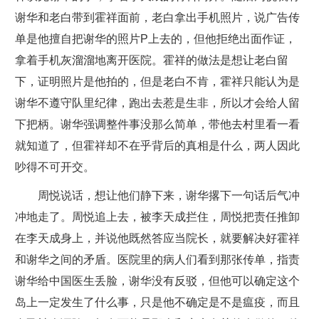
谢华和老白带到霍祥面前，老白拿出手机照片，说广告传
单是他擅自把谢华的照片P上去的，但他拒绝出面作证，
拿着手机灰溜溜地离开医院。霍祥的做法是想让老白留
下，证明照片是他拍的，但是老白不肯，霍祥只能认为是
谢华不遵守队里纪律，跑出去惹是生非，所以才会给人留
下把柄。谢华强调整件事没那么简单，带他去村里看一看
就知道了，但霍祥却不在乎背后的真相是什么，两人因此
吵得不可开交。
周悦说话，想让他们静下来，谢华撂下一句话后气冲
冲地走了。周悦追上去，被李天成拦住，周悦把责任推卸
在李天成身上，并说他既然答应当院长，就要解决好霍祥
和谢华之间的矛盾。医院里的病人们看到那张传单，指责
谢华给中国医生丢脸，谢华没有反驳，但他可以确定这个
岛上一定发生了什么事，只是他不确定是不是瘟疫，而且