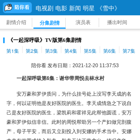
电视剧
电影
新闻
明星
《雪中》
剧情介绍
演员表
播出时间
分集剧情
《一起深呼吸》TV版第6集剧情
第1集
第2集
第3集
第4集
第5集
第6集
第7集
陪你看 发布日期：2021-12-20 11:37:53
一起深呼吸第6集：谢华带周悦去林水村
安万豪和罗伊质问，为什么挂号处上没写李天成的名
字，何以证明他是友好医院的医生。李天成情急之下说自
己是友好医院的医生，梁凯莉和霍祥见此帮他圆谎，安万
豪和罗伊似信非信。此时的周悦帮助另一个产妇做完剖腹
产，母子平安，而后又立刻投入到安娜的手术当中。安娜