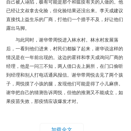
自己被人诬陷，极有可能是那个和瘟疫有关的人做的。他
已经让文叔拿去化验，但化验结果还没出来。李天成建议
直接找上益生乐的厂商，打他们一个措手不及，好让他们
露出马脚。
与此同时，谢华带周悦进入林水村。林水村发展落
后，一看到他们进来，村民们都躲了起来，谢华说这样的
情况是在一年前出现的。这边的霍祥和李天成询问厂商的
经理，他是一问三不知，两人借口去上厕所，在门口偷听
到经理和别人打电话通风报信。谢华带周悦去见了两个孩
子，周悦摸了小孩的腿，发现他们可能是得了小儿麻痹。
谢华把自己的猜测告诉周悦，但他的推测又不能成立，如
果疫苗失效，那疫情应该爆发才对。
加载全文