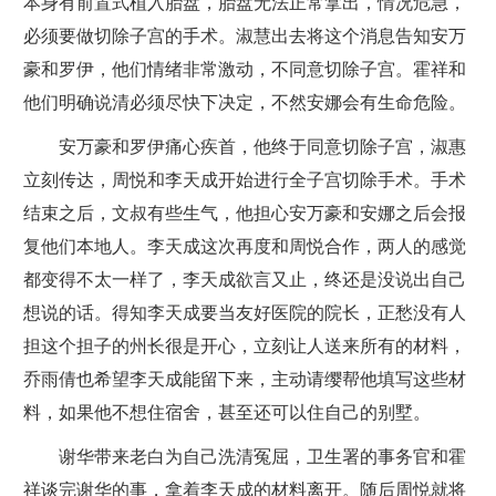
本身有前置式植入胎盘，胎盘无法正常拿出，情况危急，
必须要做切除子宫的手术。淑慧出去将这个消息告知安万
豪和罗伊，他们情绪非常激动，不同意切除子宫。霍祥和
他们明确说清必须尽快下决定，不然安娜会有生命危险。
安万豪和罗伊痛心疾首，他终于同意切除子宫，淑惠
立刻传达，周悦和李天成开始进行全子宫切除手术。手术
结束之后，文叔有些生气，他担心安万豪和安娜之后会报
复他们本地人。李天成这次再度和周悦合作，两人的感觉
都变得不太一样了，李天成欲言又止，终还是没说出自己
想说的话。得知李天成要当友好医院的院长，正愁没有人
担这个担子的州长很是开心，立刻让人送来所有的材料，
乔雨倩也希望李天成能留下来，主动请缨帮他填写这些材
料，如果他不想住宿舍，甚至还可以住自己的别墅。
谢华带来老白为自己洗清冤屈，卫生署的事务官和霍
祥谈完谢华的事，拿着李天成的材料离开。随后周悦就将