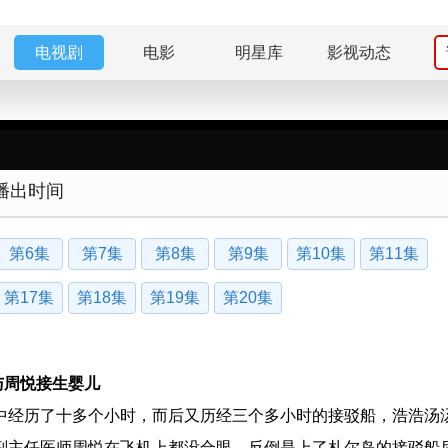
电视剧
电影
明星库
影视动态
播出时间
第6集
第7集
第8集
第9集
第10集
第11集
第17集
第18集
第19集
第20集
与周悦接生婴儿
中经历了十多个小时，而后又历经三个多小时的接驳船，浩浩汤
副主任医师周悦在飞机上都没合眼，反倒是上了札尔岛的接驳船