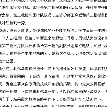
男医生廖宇拉住她。廖宇是第二批援札医疗队队员，外科副主任
女之情。第二批援札医疗队队员，主管护师王晓聪和第二批援札
被叶红拉到一旁。
较劲，没有人情味，即便周悦的业务能力很强。坐在最后一排的
一个人占据后排座位，堂而皇之地睡觉打呼噜，周悦认为他没有
但第二批医疗队队长霍祥给第一批的副队长谢华打电话，却显示
塞车，霍祥是个要求严格的人，趁着这个机会，他要求队伍以后
跑十公里。
札尔岛。札尔岛海岸线漫长，岛上的植被原始且茂盛。玛励联邦
国家比较贫困的一个岛屿，尽管贫困，但这里的贫富悬殊还是比
院，资金主要来自政府的拨款和各界的捐助。其中最大的募捐者
东的一批华工下南洋来札尔岛开矿，所以现在这里的很多华人，
的车子，结果因为故障在路中停下，友好医院的车也被迫停下。
奴威火山上空炸开白色蕈状云，他们赶紧下车，看到不远处赶集