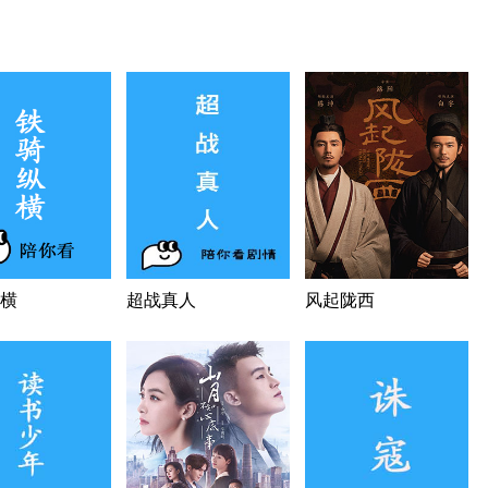
横
超战真人
风起陇西