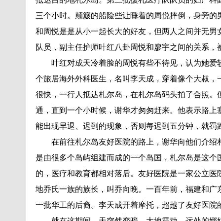
三个小时。颠簸的船险些让睡着的周悦摔倒，身旁的
和周悦是是从小一起长大的好友，但两人之间并无男
队员，副主任护师叶红八卦周悦和廖宇之间的关系，
叶红对成天冷着脸的周悦有些不待见，认为她爱
个旅居海外外科医生，名叫李天成，穿着像个大叔，
很快，一行人抵达札尔岛，在札尔岛码头拍了合照。
通，直到一个小时候，谢华才匆匆赶来。他表示路上
能出现早退、迟到的现象，否则每迟到五分钟，就罚
在前往札尔岛友好医院的路上，谢华向他们介绍
是由很多个岛屿组建而成的一个岛国，札尔岛是这个
的，医疗和教育都相对落后。友好医院是一家公立医
地乔氏一族的族长，叫乔向晚。一百年前，福建和广
一批华工的后裔。李天成开着摩托，超越了友好医院
就在这期间，天突然变暗，大地震动，远处的娜