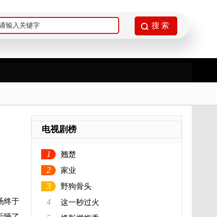
电视剧榜
1
翘楚
2
家业
3
野狗骨头
汤终于
4
这一秒过火
后睡了