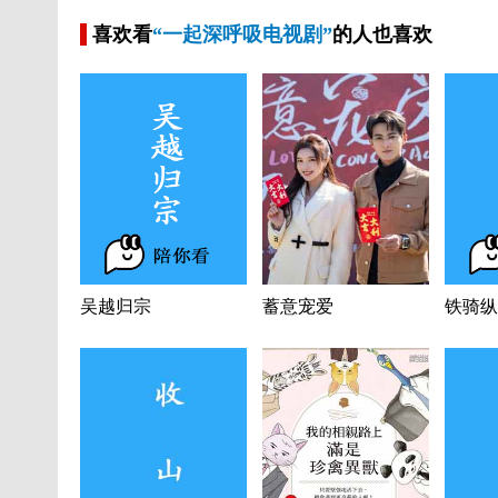
喜欢看
“一起深呼吸电视剧”
的人也喜欢
吴越归宗
蓄意宠爱
铁骑纵