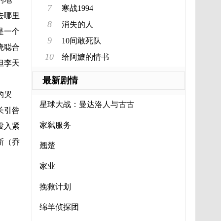
7
寒战1994
去哪里
8
消失的人
是一个
9
10间敢死队
晓聪合
10
给阿嬷的情书
但李天
最新剧情
的哭
星球大战：曼达洛人与古古
长引咎
家弑服务
投入紧
斯（乔
翘楚
家业
挽救计划
绵羊侦探团