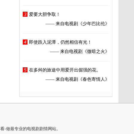
3
爱要大胆争取！
—— 来自电视剧
《少年巴比伦》
4
即使跌入泥潭，仍然相信有光！
—— 来自电视剧
《微暗之火》
5
在多舛的旅途中用爱开出倔强的花。
—— 来自电视剧
《春色寄情人》
你看-做最专业的电视剧剧情网站。