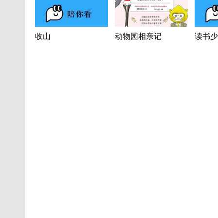
收山
动物园相亲记
读书少