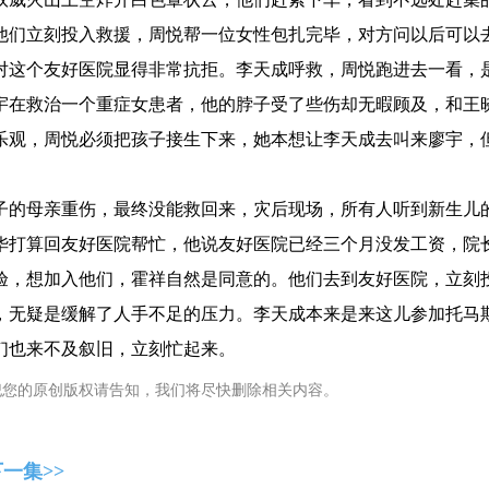
他们立刻投入救援，周悦帮一位女性包扎完毕，对方问以后可以
对这个友好医院显得非常抗拒。李天成呼救，周悦跑进去一看，
宇在救治一个重症女患者，他的脖子受了些伤却无暇顾及，和王
乐观，周悦必须把孩子接生下来，她本想让李天成去叫来廖宇，
子的母亲重伤，最终没能救回来，灾后现场，所有人听到新生儿
华打算回友好医院帮忙，他说友好医院已经三个月没发工资，院
验，想加入他们，霍祥自然是同意的。他们去到友好医院，立刻
，无疑是缓解了人手不足的压力。李天成本来是来这儿参加托马
们也来不及叙旧，立刻忙起来。
犯您的原创版权请告知，我们将尽快删除相关内容。
一集>>