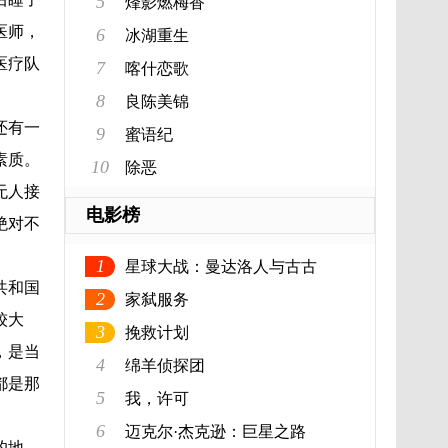
5
烽影燃梅香
医师，
6
冰湖重生
医疗队
7
喀什恋歌
8
良陈美锦
还有一
9
蜜语纪
素质。
10
除恶
无人接
电影榜
绝对不
1
星球大战：曼达洛人与古古
共和国
2
家弑服务
较大
3
挽救计划
，是当
4
绵羊侦探团
都是那
5
我，许可
6
迈克尔·杰克逊：巨星之路
的地