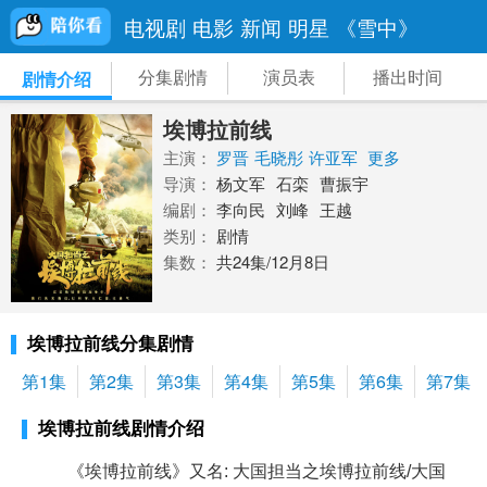
电视剧
电影
新闻
明星
《雪中》
分集剧情
演员表
播出时间
剧情介绍
埃博拉前线
主演：
罗晋
毛晓彤
许亚军
更多
导演：
杨文军
石栾
曹振宇
编剧：
李向民
刘峰
王越
类别：
剧情
集数：
共24集/12月8日
埃博拉前线分集剧情
第1集
第2集
第3集
第4集
第5集
第6集
第7集
埃博拉前线剧情介绍
《埃博拉前线》又名: 大国担当之埃博拉前线/大国