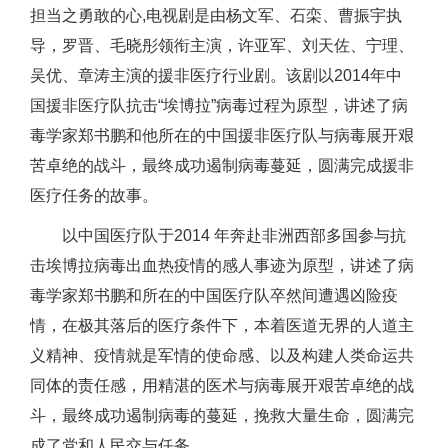
担当之勇敢的心,电视剧是由杨文军、石栾、曹振宇执
导，罗晋、毛晓彤领衔主演，许亚军、刘天佐、宁理、
吴优、章涛主演的援非医疗行业剧。该剧以2014年中
国援非医疗队抗击“埃博拉”病毒过程为原型，讲述了病
毒学家郑书鹏和他所在的中国援非医疗队与病毒展开艰
苦卓绝的战斗，最终成功遏制病毒蔓延，圆满完成援非
医疗任务的故事。
以中国医疗队于2014 年奔赴非洲西部多国参与抗
击埃博拉病毒出血热疫情的感人事迹为原型，讲述了病
毒学家郑书鹏和所在的中国医疗队卒然间遭遇凶险疫
情，在极其落后的医疗条件下，本着医道无界的人道主
义精神、疫情就是军情的使命感、以及构建人类命运共
同体的责任感，用精湛的医术与病毒展开艰苦卓绝的战
斗，最终成功遏制病毒的蔓延，挽救大量生命，圆满完
成了党和人民交与任务。