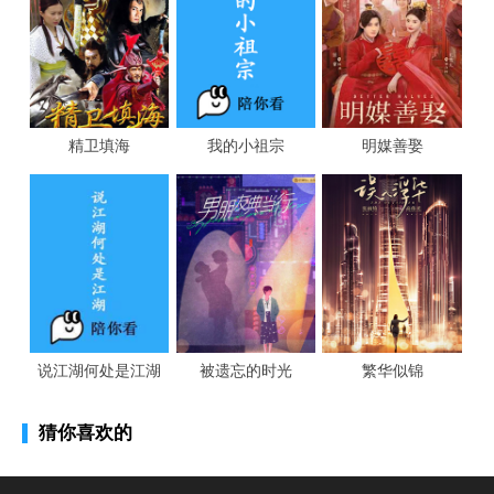
精卫填海
我的小祖宗
明媒善娶
说江湖何处是江湖
被遗忘的时光
繁华似锦
猜你喜欢的