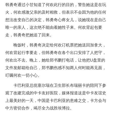
韩勇奇通过小甘知道了何欢此行的目的，警告她这是在玩
火，何欢感激父亲的及时相救，但表示不会因为他的任何
想法改变自己的决定，韩勇奇心疼女儿，说她现在是自己
唯一的亲人，这次绝不能由着她性子来。何欢背起包要
走，韩勇奇把她追了回来。
晚饭时，韩勇奇决定给何欢订机票把她送回加拿大，
何欢背起行李要走，但韩勇奇在各个出口安排了人把守，
何欢出不去。晚上，她给郑书鹏打电话，让他把U盘里的
文件发邮箱给自己，郑书鹏伤感不知两人何时能再见面，
叮嘱何欢一切小心。
卡巴利亚总统塞尔瑞在卫生部长布瑞丽卡的陪同下参
观了改建完成的中卡友好医院，媒体报道这是中卡友谊史
上最美好的一天，中国是卡巴利亚的患难之交，卡方会与
中方密切合作，竭尽全力战胜埃博拉。