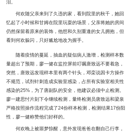
泪。
何欢随父亲来到了久违的家，看到院里的秋千，她回
忆起了小时候和甘姆在院里玩耍的场景，父亲将她的房间
仍然保留着原来的装饰，他想和久别重逢的女儿拥抱，但
看到何欢躲闪，只好尴尬地改为握手。
随着疫情的蔓延，抽血的疑似病人激增，检测样本数
量超出了预期，廖一健在监控屏前叮嘱唐致远不要着急，
突然，唐致远发现样本里有两个针头，邓栾说因卡方操作
不规范，试剂针刺造成实验室感染，占所有实验室相关性
感染的25%，为了唐副队的安全，他建议必须中止检测。
廖一建思忖片刻下令继续检测，量终检测员唐致远和梁泉
严格按照操作流程完成了24份样本检测，检测结果17份阳
性，廖一健称赞他们好样的。
何欢晚上被噩梦惊醒，意外发现爸爸在翻自己行李，