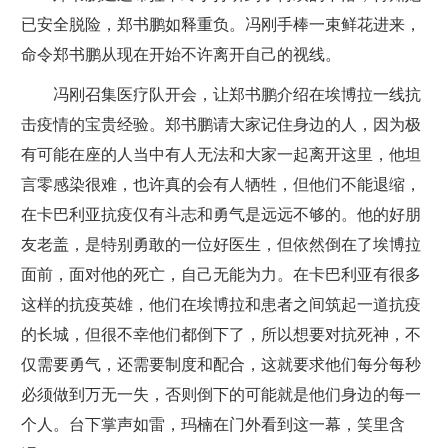
已安全脱险，郑书鹏如释重负。冯刚手棒一束鲜花进来，
命令郑书鹏从现在开始不许离开自己的视线。
冯刚召集医疗队开会，让郑书鹏介绍在埃博拉一线抗
击疫情的宝贵经验。郑书鹏请大家记住身边的人，因为极
有可能在座的人当中有人无法和大家一起离开这里，他坦
言零感染很难，也许真的会有人牺牲，但他们不能退缩，
在卡巴利亚抗疫仅有斗志和勇气是远远不够的。他的好朋
友老盖，是特别勇敢的一位好医生，但依然倒在了埃博拉
面前，面对他的死亡，自己无能为力。在卡巴利亚有很多
这样的抗疫英雄，他们在埃博拉和患者之间筑起一道抗疫
的长城，但很不幸他们都倒下了，所以想要对抗死神，不
仅需要勇气，还需要制度和配合，这就要求他们每分每秒
必须做到万无一失，否则倒下的可能就是他们身边的每一
个人。台下掌声如雷，玛楠在门外看到这一幕，笑里含