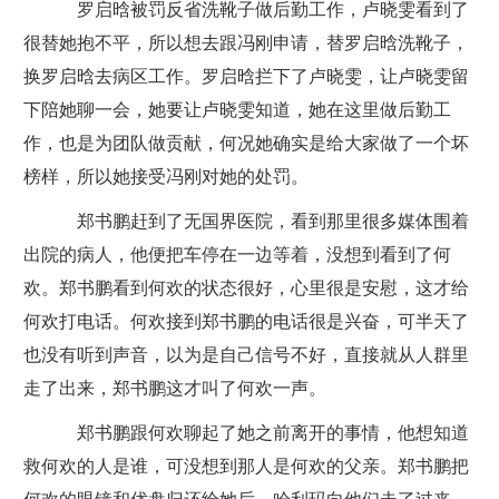
罗启晗被罚反省洗靴子做后勤工作，卢晓雯看到了
很替她抱不平，所以想去跟冯刚申请，替罗启晗洗靴子，
换罗启晗去病区工作。罗启晗拦下了卢晓雯，让卢晓雯留
下陪她聊一会，她要让卢晓雯知道，她在这里做后勤工
作，也是为团队做贡献，何况她确实是给大家做了一个坏
榜样，所以她接受冯刚对她的处罚。
郑书鹏赶到了无国界医院，看到那里很多媒体围着
出院的病人，他便把车停在一边等着，没想到看到了何
欢。郑书鹏看到何欢的状态很好，心里很是安慰，这才给
何欢打电话。何欢接到郑书鹏的电话很是兴奋，可半天了
也没有听到声音，以为是自己信号不好，直接就从人群里
走了出来，郑书鹏这才叫了何欢一声。
郑书鹏跟何欢聊起了她之前离开的事情，他想知道
救何欢的人是谁，可没想到那人是何欢的父亲。郑书鹏把