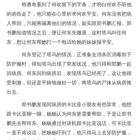
韩勇奇看到了何欢留下的字条，才明白何欢不听他
的劝告走了，他只能在心里祈求何欢平安。何东没有把病
人带回，只能将隔离他们的情况，如实跟郑书鹏汇报。郑
书鹏知道情况之后，便让何东先撤退，这时塔乌叫住何
东，想让何东帮她打一个电话给她的妹妹报平安。
何东登记了塔乌的情况，正准备去消杀区消毒卸下
防护服时，得知塔乌出现了突发状况，他只得和郑鹏一起
回病房。何东回到病房后，发现塔乌已经死了，这让他很
受刺激，但还是平静地做好一切，将塔乌的尸体从病房推
出去。
郑书鹏发现同病房的卡比亚小朋友有些异常，他想
跟卡比亚聊一聊，杨杨认为何东更需要帮助，于是让郑书
鹏先去帮何东。杨杨通过对讲机跟卡比亚说话，可卡比亚
一直不肯说话，把杨杨吓到了，他只得马上去穿防护服，