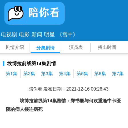
电视剧
电影
新闻
明星
《雪中》
剧情介绍
演员表
播出时间
分集剧情
埃博拉前线第14集剧情
第1集
第2集
第3集
第4集
第5集
第6集
第7集
陪你看 发布日期：2021-12-16 00:26:43
埃博拉前线第14集剧情：郑书鹏与何欢重逢中卡医
院的病人接连病死