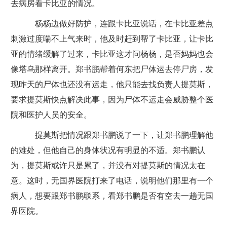
去病房看卡比亚的情况。
杨杨边做好防护，连跟卡比亚说话，在卡比亚差点
刺激过度喘不上气来时，他及时赶到帮了卡比亚，让卡比
亚的情绪缓解了过来，卡比亚这才问杨杨，是否妈妈也会
像塔乌那样离开。郑书鹏帮着何东把尸体运去停尸房，发
现昨天的尸体也还没有运走，他只能去找负责人提莫斯，
要求提莫斯快点解决此事，因为尸体不运走会威胁整个医
院和医护人员的安全。
提莫斯把情况跟郑书鹏说了一下，让郑书鹏理解他
的难处，但他自己的身体状况有明显的不适。郑书鹏认
为，提莫斯或许只是累了，并没有对提莫斯的情况太在
意。这时，无国界医院打来了电话，说明他们那里有一个
病人，想要跟郑书鹏联系，看郑书鹏是否有空去一趟无国
界医院。