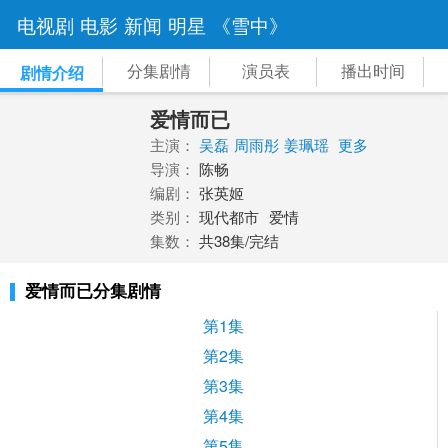
电视剧
电影
新闻
明星
《雪中》
分集剧情
演员表
播出时间
剧情介绍
爱情而已
主演：
吴磊
周雨彤
姜珮瑶
更多
导演：
陈畅
编剧：
张英姬
类别：
现代都市
爱情
集数：
共38集/完结
爱情而已分集剧情
第1集
第2集
第3集
第4集
第5集