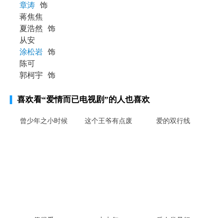
章涛
饰
蒋焦焦
夏浩然
饰
从安
涂松岩
饰
陈可
郭柯宇
饰
喜欢看
“爱情而已电视剧”
的人也喜欢
曾少年之小时候
这个王爷有点废
爱的双行线