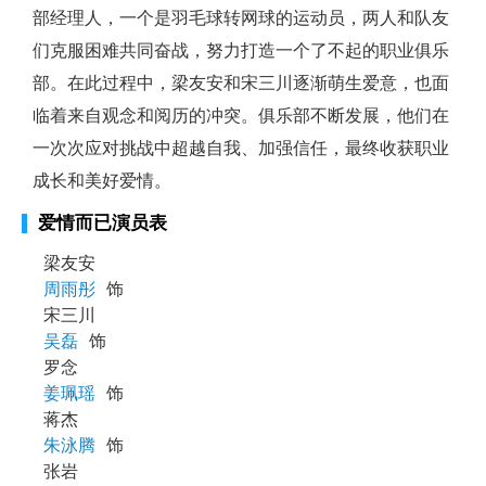
部经理人，一个是羽毛球转网球的运动员，两人和队友
们克服困难共同奋战，努力打造一个了不起的职业俱乐
部。在此过程中，梁友安和宋三川逐渐萌生爱意，也面
临着来自观念和阅历的冲突。俱乐部不断发展，他们在
一次次应对挑战中超越自我、加强信任，最终收获职业
成长和美好爱情。
爱情而已演员表
梁友安
周雨彤
饰
宋三川
吴磊
饰
罗念
姜珮瑶
饰
蒋杰
朱泳腾
饰
张岩