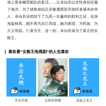
海上黄泉幽冥船队的复活……让卓仙衣以女性身份征服
了海洋。为了拯救身陷吕宋惨遭西班牙殖民者屠杀的华
人，卓仙衣决然卸下了九死一生赢得的权利之冠，化身
海盗林凤，她不再为自己而战，她为家国、为民族、为
大义而战。仁者为王，这一刻，卓仙衣成为了真正的女
船王。
喜欢看
“女船王电视剧”
的人也喜欢
齐后无艳
父辈的荣耀
龙族之龙王