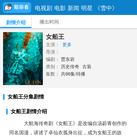
电视剧
电影
新闻
明星
《雪中》
播出时间
剧情介绍
女船王
主演：
更多
导演：
编剧：
贾东岩
类别：
历史传奇
古装
集数：
共66集/待播
女船王分集剧情
女船王剧情介绍
大航海传奇剧《女船王》是改编自汤蔚青创作的
同名国漫，讲述了卓仙衣孤身出征，成为女船王的故