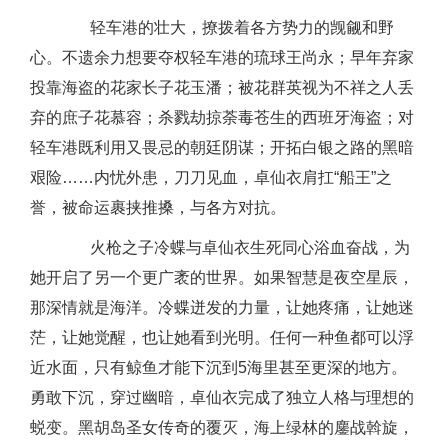
轻车港的壮大，撩拨着各方势力的觊觎和野
心。不遗余力想要夺权轻车港的琉球王尚永；早年弃家
投靠海盗的花家长子花玉潘；被花群英视为不祥之人丢
弃的庶子花慕容；杀戮劫掠荼毒苍生的西班牙海盗；对
轻车港既利用又畏忌的朝廷阴谋；开拓白银之路的黑暗
艰险……内忧外患，刀刀见血，卓仙衣肩扛“船王”之
誉，被命运裹挟推搡，与各方对抗。
火枪之子冷蝶与卓仙衣生死同心浴血奋战，为
她开启了另一个更广袤的世界。如果智慧是夜空星辰，
那深情就是海洋。冷蝶迸发的力量，让她疼痛，让她迷
茫，让她觉醒，也让她看到光明。任何一种鱼都可以浮
近水面，只有鲸鱼才能下沉到5海里甚至更深的地方。
勇敢下沉，穿过幽暗，卓仙衣完成了独立人格与理想的
蜕变。黑胡岛圣女传奇的覆灭，海上绿林的鏖战斡旋，