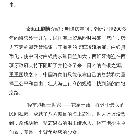
事。
女船王剧情
介绍：明隆庆年间，朝廷严控200多
年的海禁终于开放，民间海上贸易瞬时兴盛。然而，势
力不衰的朝廷禁海派与开海派的博弈暗流汹涌。白银货
币化，使中国对白银需求量日益加大，西班牙海盗在西
班牙政府支持下阻断了并抢夺了来自日本的白银之源。
重重困境之下，中国海商们只能依靠自己的智慧和力量
捍卫公平和自由，壮大海上行商的规模，找到新的白银
之路。
轻车港船王世家——花家一族，在这个最大的
民间私港，成就了八方瞩目的海上霸业。世人万万没想
到，杀伐决断、坚若磐石的船王继承人、轻车港少主卓
仙衣，竟是一个背负秘密的少女。