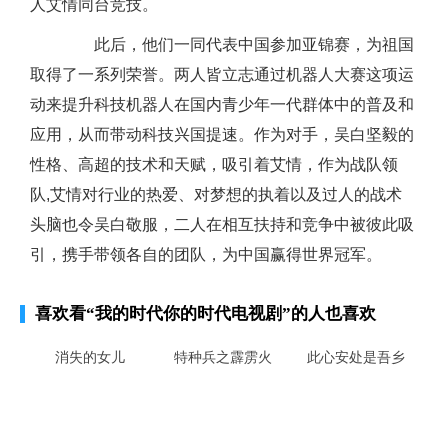
人艾情同台竞技。
此后，他们一同代表中国参加亚锦赛，为祖国
取得了一系列荣誉。两人皆立志通过机器人大赛这项运
动来提升科技机器人在国内青少年一代群体中的普及和
应用，从而带动科技兴国提速。作为对手，吴白坚毅的
性格、高超的技术和天赋，吸引着艾情，作为战队领
队,艾情对行业的热爱、对梦想的执着以及过人的战术
头脑也令吴白敬服，二人在相互扶持和竞争中被彼此吸
引，携手带领各自的团队，为中国赢得世界冠军。
喜欢看
“我的时代你的时代电视剧”
的人也喜欢
消失的女儿
特种兵之霹雳火
此心安处是吾乡