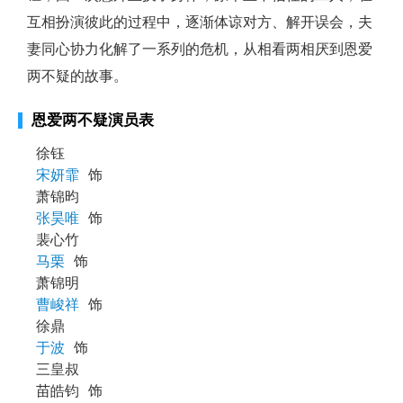
互相扮演彼此的过程中，逐渐体谅对方、解开误会，夫
妻同心协力化解了一系列的危机，从相看两相厌到恩爱
两不疑的故事。
恩爱两不疑演员表
徐钰
宋妍霏
饰
萧锦昀
张昊唯
饰
裴心竹
马栗
饰
萧锦明
曹峻祥
饰
徐鼎
于波
饰
三皇叔
苗皓钧
饰