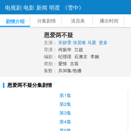
电视剧
电影
新闻
明星
《雪中》
分集剧情
演员表
播出时间
剧情介绍
恩爱两不疑
主演：
宋妍霏
张昊唯
马栗
更多
导演：
何振华
兰超
编剧：
纪璟璟
石澳京
李婉
类别：
爱情
古装
集数：
共30集/热播
恩爱两不疑分集剧情
第1集
第2集
第3集
第4集
第5集