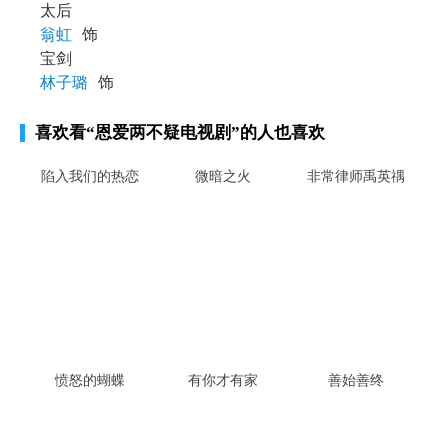
太后
翁虹
饰
宝剑
林子璐
饰
喜欢看
“恩爱两不疑电视剧”
的人也喜欢
陷入我们的热恋
微暗之火
非常律师禹英禑
愤怒的蝴蝶
有你才有家
善始善终