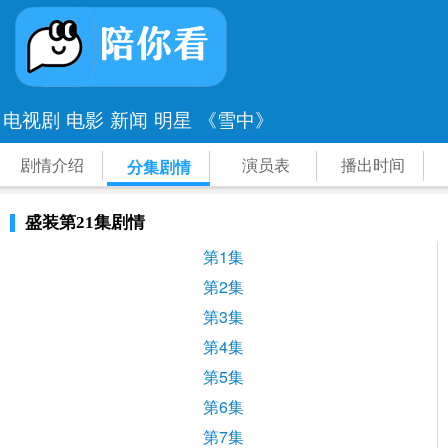
电视剧
电影
新闻
明星
《雪中》
剧情介绍
演员表
播出时间
分集剧情
盛装第21集剧情
第1集
第2集
第3集
第4集
第5集
第6集
第7集