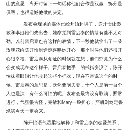
山的意思，离开时留下一句话称他们合作是双赢，拆分是
俱毁，也很遗憾他做的决定。
发布会现场的媒体已经开始起哄了，陈开怡让秦
敏和李娜她们先出去，她察觉到雷启泰的情绪有些不太对
劲。以前雷启泰也有这样的表情，下一秒他就拿出了一朵
玫瑰花给陈开怡制造惊喜哄她开心，那个时候他们还很开
心很幸福。雷启泰从领证的时候就在想，他们究竟为什么
会变成现在这个样子。雷启泰把手上的戒指变没了，陈开
怡抹着眼泪让他收起这些小把戏，现在不是说这个的时
候。雷启泰的意思是，既然要演夫妻，十个人是演一百个
人也是演，有什么可怕的呢。发布会最终没有取消，照常
进行，气氛很古怪，秦敏和Mary一脸担心，严凯则笃定鲁
斌斌今天一定会来。
陈开怡语气温柔地解释了和雷启泰的恋爱关系，