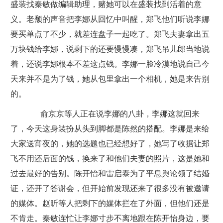
盛装找秦敏做编辑助理，赌她可以在盛装找到活着的意
义。老颓的声音把李娜从回忆中叫醒，郑飞他们听说李娜
要买单点了不少，就差连盘子一起吃了。郑飞夫妻拿出五
万块钱给李娜，说剩下的还要慢慢凑，郑飞吊儿郎当地说
着，还说李娜根本不差这点钱。李娜一脸冷漠地说自己今
天来并不是为了钱，她从包里拿出一个相机，她是来告别
的。
俞京京等人正在说李娜的八卦，李娜这就回来
了，今天这身装扮从头到脚都是陈然的搭配。李娜是来给
大家送宵夜的，她的选题也已经想好了，她写了收据让郑
飞不用还后面的钱，换来了和他们夫妻的照片，这是她和
过去最好的告别。陈开怡和雷启泰为了平息舆论领了结婚
证，还开了答谢会，但开始前发现还来了很多没有被邀请
的媒体。赵昕等人把剩下的媒体拦在了外面，但他们还是
不肯走。秦敏连忙让李娜寸步不离地跟在陈开怡身边，要