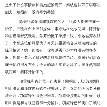
是出了什么事情就护着她赶紧离开，秦敏也认可了李娜的
能力，她很好，没有辜负乔治。
除去很多怕得罪项霆锋的人，很多人都来帮陈开
怡了。严凯在台上应付媒体，李娜站在化妆间里，陈开怡
和雷启泰都沉默着。陈开怡撇了李娜一眼，夸她会穿衣服
了，李娜连忙解释是为了今天的重要场合从服装间借的。
陈开怡送了她一条项链，你可以买不起大牌没有很多衣
服，但是不要忘了最好的名牌就是你自己。秦敏她们建议
陈开怡取消发布会，今天的场面实在太乱了，很显然都是
项霆锋冲着陈开怡来的。
项霆锋和肖红雪一起去见了顾明山，却没想到顾
明山决定和项霆锋解除合作关系，并且奉劝他今后要分得
清正邪，项霆锋的脸色很难看。项霆锋接电话的时候，顾
明山倒是和肖红雪聊得十分愉快。项霆锋已经明白了顾明