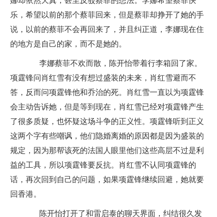
娜却依然天真，甚至反驳蔡菲的想法。李娜希望蔡菲快
乐，希望以前的那个蔡菲回来，但是蔡菲却挣开了她的手
说，以前的蔡菲不会再回来了，并且纠正道，李娜现在住
的地方是自己的家，而不是她的。
李娜蔡菲不欢而散，陈开怡带着行李箱回了家。
项霆锋问肖红雪有没有想过盛装的未来，肖红雪避而不
答，反而问项霆锋他和乔治的死。肖红雪一直以为项霆锋
会主动告诉她，但是等到现在，肖红雪已经对项霆锋产生
了很多质疑，也怀疑这场斗争的正义性。项霆锋听到正义
这两个字有些嘲讽，他们隐婚离婚的原因都是因为盛装的
规定，因为那帮该死的法国人眼里他们这些高层不过是利
益的工具，所以项霆锋要反抗。肖红雪不认同项霆锋的
话，再次回到自己的问题，如果项霆锋继续回避，她就要
回香港。
陈开怡打开了和雷启泰的聊天界面，纠结很久发