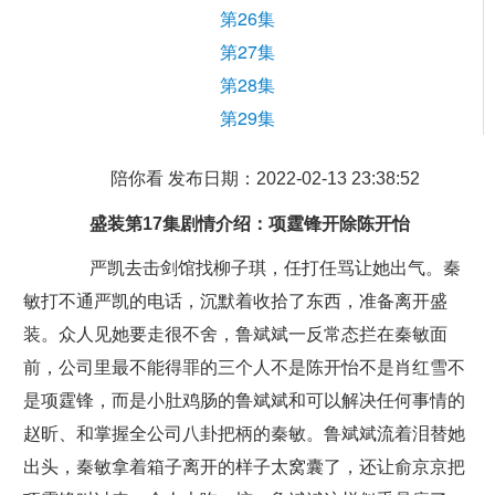
第26集
第27集
第28集
第29集
陪你看 发布日期：2022-02-13 23:38:52
盛装第17集剧情介绍：项霆锋开除陈开怡
严凯去击剑馆找柳子琪，任打任骂让她出气。秦
敏打不通严凯的电话，沉默着收拾了东西，准备离开盛
装。众人见她要走很不舍，鲁斌斌一反常态拦在秦敏面
前，公司里最不能得罪的三个人不是陈开怡不是肖红雪不
是项霆锋，而是小肚鸡肠的鲁斌斌和可以解决任何事情的
赵昕、和掌握全公司八卦把柄的秦敏。鲁斌斌流着泪替她
出头，秦敏拿着箱子离开的样子太窝囊了，还让俞京京把