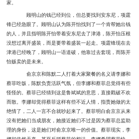
家。
顾明山的钱已经到位，但总要找到安东尼，项霆
锋已经急眼了。顾明山认为陈开怡找到了一个肯帮她出钱
的人，并且指明陈开怡带着安东尼去了津港，陈开怡压根
没想过离开盛装，而是要带着盛装一起走。项霆锋现在去
津港已经晚了，顾明山一语道破，他靠过去套现，而陈开
怡贩卖的是未来。
俞京京和陈默二人打着大家聚餐的名义请李娜和
蔡菲吃饭，陈默负责活跃气氛，但李娜和蔡菲总觉得有些
怪怪的。蔡菲已经猜到这是鲁斌斌的意思，直接戳破不欢
而散。李娜却觉得蔡菲这样有些不近人情，指责她做的太
绝情了，二人一言不合就吵起来了。蔡菲明白俞京京从来
没有把她们当成朋友，她接近她们不过是因为蔡菲总监助
理的身份，这是她们对俞京京唯一的价值。蔡菲现实，李