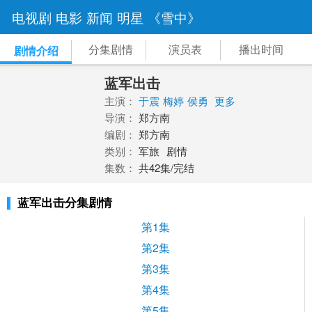
电视剧
电影
新闻
明星
《雪中》
分集剧情
演员表
播出时间
剧情介绍
蓝军出击
主演：
于震
梅婷
侯勇
更多
导演：
郑方南
编剧：
郑方南
类别：
军旅
剧情
集数：
共42集/完结
蓝军出击分集剧情
第1集
第2集
第3集
第4集
第5集