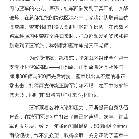
习与蓝军的对抗、磨砺，红军部队受到了真正的，实战
锻炼，在总部组织的跨战区演习中，参演部队取得全优
胜成绩。曾被韩鹏打得丢盔卸甲的红军部队，在跨战区
跨军种演习中荣获全胜归来时，把总部颁发的奖状和锦
旗送到了蓝军旅，称韩鹏和蓝军旅是真正老师 。
为改变传统训练模式，华东战区组建全军第一
支专业化蓝军部队——山豹旅。山豹旅首次亮相便与王
牌师808师与909师先后对抗，蓝军以出其不意的非正
常出击，打得两支传统王牌军狼狈不堪，在军中掀起轩
然大波，同时其“出格表现”引来不少非议。
蓝军顶着各种议论和压力，不断提高自身队伍
建设，在跨军区演习中打出了自己的声望。次年，红蓝
军再度对决。经历一年多的知耻磨砺，808师以全新的
面貌迎战，终不负众望，取得全胜，充分证明了蓝军一