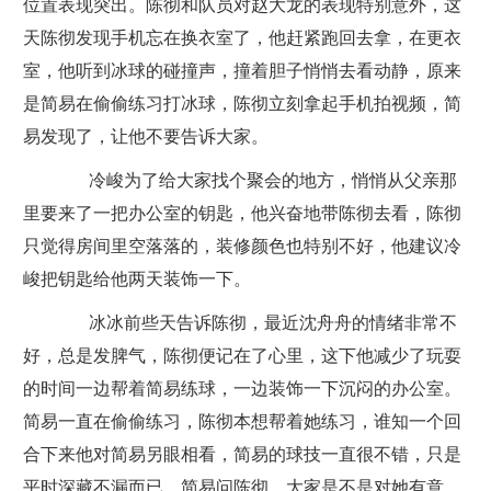
位置表现突出。陈彻和队员对赵大龙的表现特别意外，这
天陈彻发现手机忘在换衣室了，他赶紧跑回去拿，在更衣
室，他听到冰球的碰撞声，撞着胆子悄悄去看动静，原来
是简易在偷偷练习打冰球，陈彻立刻拿起手机拍视频，简
易发现了，让他不要告诉大家。
冷峻为了给大家找个聚会的地方，悄悄从父亲那
里要来了一把办公室的钥匙，他兴奋地带陈彻去看，陈彻
只觉得房间里空落落的，装修颜色也特别不好，他建议冷
峻把钥匙给他两天装饰一下。
冰冰前些天告诉陈彻，最近沈舟舟的情绪非常不
好，总是发脾气，陈彻便记在了心里，这下他减少了玩耍
的时间一边帮着简易练球，一边装饰一下沉闷的办公室。
简易一直在偷偷练习，陈彻本想帮着她练习，谁知一个回
合下来他对简易另眼相看，简易的球技一直很不错，只是
平时深藏不漏而已。简易问陈彻，大家是不是对她有意