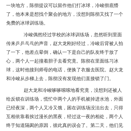
一块地方，陈彻提议可以留作他们打冰球，冷峻彻底懵
了，他本来是想找个聚会的地方，没想到陈彻又找了一个
免费的冰球训练场。
冷峻偶然经过学校的冰球训练场，忽然听到里面
传来乒乒乓乓的声音，赵大龙刚好经过，冷峻后背被人拍
了一下，他差点晕倒，确认一下是自己的队友终于放了
心，两个人一起撞着胆子去看究竟。陈彻在里面练习冰
球，这时他接到师母的电话，便换了衣服去医院。赵大龙
和冷峻从步梯上去，陈彻没有发现他们直接锁了门。
赵大龙和冷峻哆哆嗦嗦地看究竟，没想到还被人
给反锁在训练场，慌忙中两个人的手机被掉进水池，外面
已经夜深，两个人又冷又饿，困在训练场没法出去，只得
互相依靠着挨过漫长的黑夜，经过这一夜的相处，两个人
终于知道隔阂的原因，彼此真的误会了。第二天，他们见