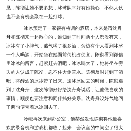
见，陈彻让她不要多想，冰球队幸好有她操心，不然大伙
也不会有机会聚在一起打球。
冰冰预定了一家很有格调的酒店，本来是请沈舟
舟和陈彻来一起散心的，谁知到了时间两个人都没有来，
冰冰有了小脾气，赌气喝了很多酒，旁边有个人看到冰冰
一个人喝酒，开始坐在她面前伺机占便宜。陈彻看到微信
里冰冰的留言，赶紧赶去酒吧，冰冰喝大了，她将坐在旁
边的人认成了陈彻，忍不住大倒苦水。陈彻及时赶到了酒
吧，将醉酒的冰冰带了出来。送冰冰回去的时候，陈彻遇
到了沈舟舟，这次陈彻好好给沈舟舟说话，让他做喜欢的
事情，顺便也要注意和同伴搞好关系。沈舟舟没好气地回
了两句便带着冰冰回去了。
冷峻再次来到办公室，他赫然发现陈彻将他最喜
欢的录音机和游戏机都收了起来，会议室的中间空了很大